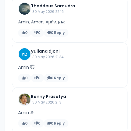
Thaddeus Samudra
30 May 2026 22:16
Amin, Amen, Αμήν, אָמֵן
0
0
0 Reply
yuliana djoni
YD
30 May 2026 21:34
Amin 😇
0
0
0 Reply
Benny Prasetya
30 May 2026 21:31
Amin 🙏
0
0
0 Reply