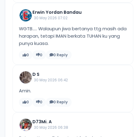
Erwin Yordan Bandau
30 May 2026 07:02
WGTB..... Walaupun jiwa bertanya ttg masih ada
harapan, tetapi IMAN berkata TUHAN ku yang
punya kuasa.
0
0
0 Reply
D S
30 May 2026 06:42
Amin.
0
0
0 Reply
D73Mi. A
30 May 2026 06:38