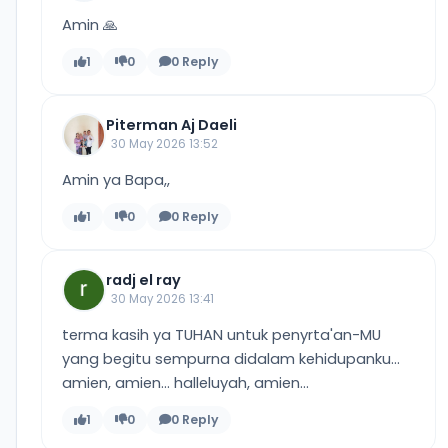
Amin 🙏
1
0
0 Reply
Piterman Aj Daeli
30 May 2026 13:52
Amin ya Bapa,,
1
0
0 Reply
radj el ray
30 May 2026 13:41
terma kasih ya TUHAN untuk penyrta'an-MU
yang begitu sempurna didalam kehidupanku...
amien, amien... halleluyah, amien...
1
0
0 Reply