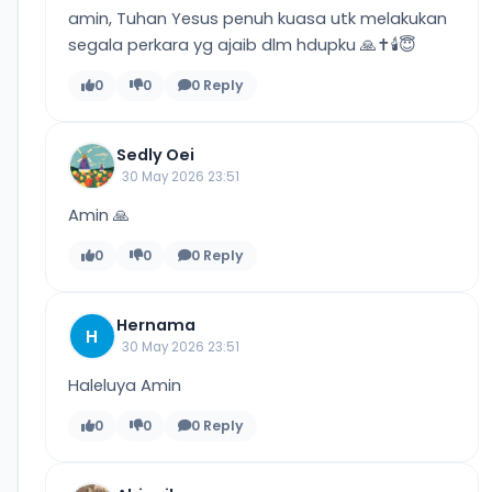
amin, Tuhan Yesus penuh kuasa utk melakukan
segala perkara yg ajaib dlm hdupku 🙏✝️🕯😇
0
0
0 Reply
Sedly Oei
30 May 2026 23:51
Amin 🙏
0
0
0 Reply
Hernama
H
30 May 2026 23:51
Haleluya Amin
0
0
0 Reply