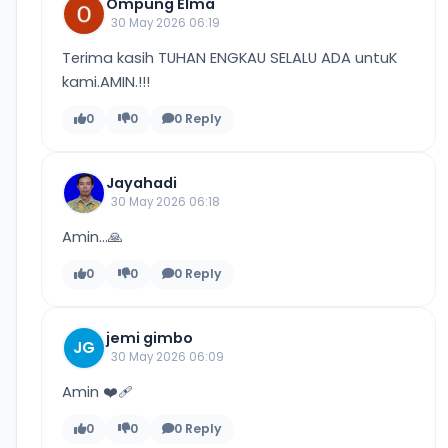
Ompung Elma
30 May 2026 06:19
Terima kasih TUHAN ENGKAU SELALU ADA untuK
kami.AMIN.!!!
0
0
0 Reply
Jayahadi
30 May 2026 06:18
Amin...🙏
0
0
0 Reply
jemi gimbo
JG
30 May 2026 06:09
Amin ❤️‍🩹
0
0
0 Reply