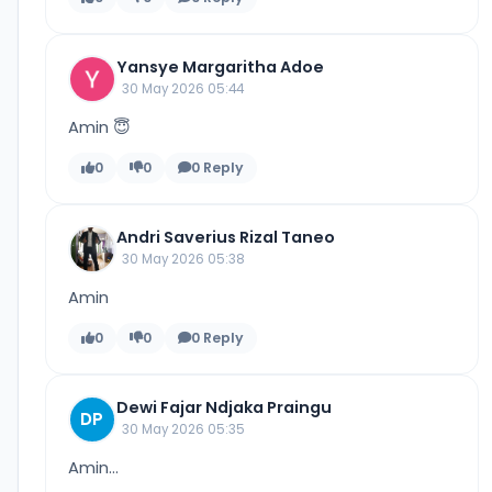
Yansye Margaritha Adoe
30 May 2026 05:44
Amin 😇
0
0
0 Reply
Andri Saverius Rizal Taneo
30 May 2026 05:38
Amin
0
0
0 Reply
Dewi Fajar Ndjaka Praingu
DP
30 May 2026 05:35
Amin...