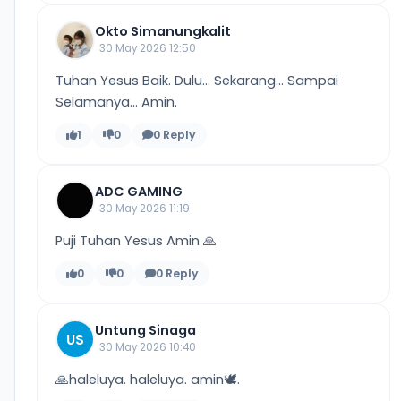
Okto Simanungkalit
30 May 2026 12:50
Tuhan Yesus Baik. Dulu... Sekarang... Sampai
Selamanya... Amin.
1
0
0 Reply
ADC GAMING
30 May 2026 11:19
Puji Tuhan Yesus Amin 🙏
0
0
0 Reply
Untung Sinaga
US
30 May 2026 10:40
🙏haleluya. haleluya. amin🕊.