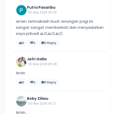
Putra Pasaribu
30 May 2026 05:29
amen terimakasih buat renungan pagi ini
sangat sangat memberkati dan menyadarkan
saya pribadi 🙏🏻🙏🏻🙏🏻
0
0
0 Reply
Jefri Galla
30 May 2026 05:28
Amin
0
0
0 Reply
Boby Ziliwu
30 May 2026 05:27
Amin...