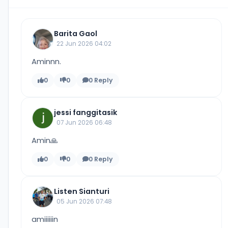
Barita Gaol
22 Jun 2026 04:02
Aminnn.
0
0
0 Reply
jessi fanggitasik
07 Jun 2026 06:48
Amin🙏
0
0
0 Reply
Listen Sianturi
05 Jun 2026 07:48
amiiiiiin