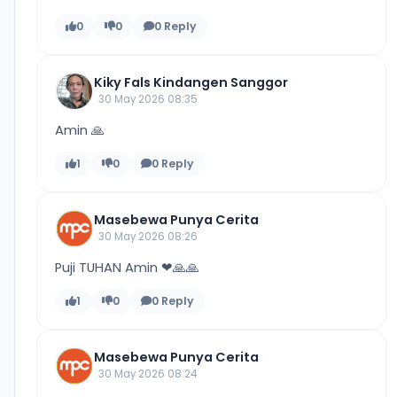
0
0
0 Reply
Kiky Fals Kindangen Sanggor
30 May 2026 08:35
Amin 🙏
1
0
0 Reply
Masebewa Punya Cerita
30 May 2026 08:26
Puji TUHAN Amin ❤🙏🙏
1
0
0 Reply
Masebewa Punya Cerita
30 May 2026 08:24