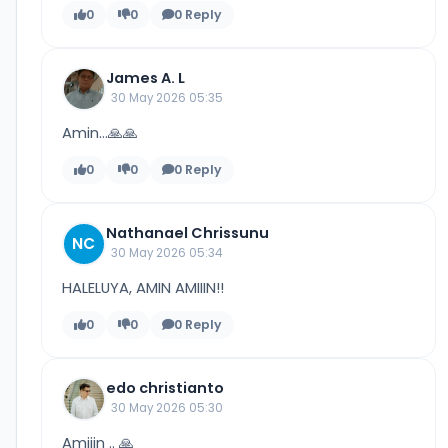
0
0
0 Reply
James A. L
30 May 2026 05:35
Amin...🙏🙏
0
0
0 Reply
Nathanael Chrissunu
NC
30 May 2026 05:34
HALELUYA, AMIN AMIIIN!!
0
0
0 Reply
edo christianto
30 May 2026 05:30
Amiiin .. 🙏