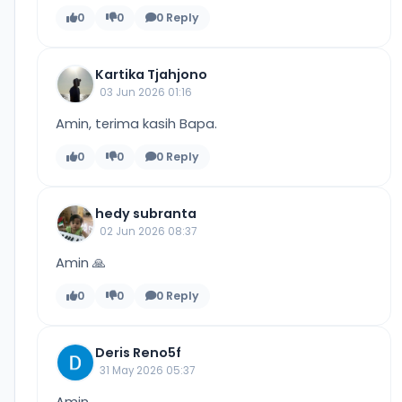
0
0
0 Reply
Kartika Tjahjono
03 Jun 2026 01:16
Amin, terima kasih Bapa.
0
0
0 Reply
hedy subranta
02 Jun 2026 08:37
Amin 🙏
0
0
0 Reply
Deris Reno5f
31 May 2026 05:37
Amin