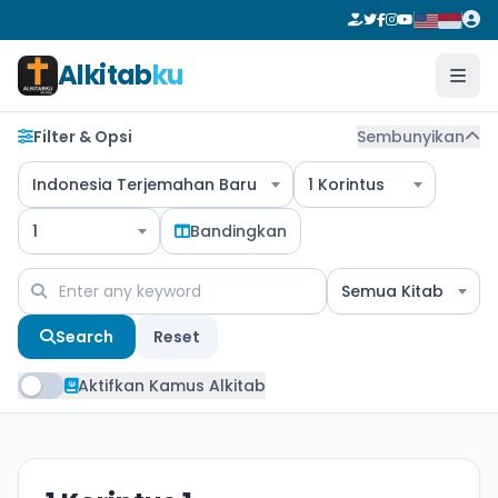
Alkitab
ku
Filter & Opsi
Sembunyikan
Indonesia Terjemahan Baru
1 Korintus
1
Bandingkan
Semua Kitab
Search
Reset
Aktifkan Kamus Alkitab