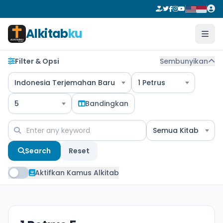
Alkitab
ku
Filter & Opsi
Sembunyikan
Indonesia Terjemahan Baru
1 Petrus
5
Bandingkan
Semua Kitab
Search
Reset
Aktifkan Kamus Alkitab