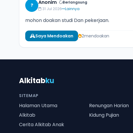
Anonim
Berlangsung
?
31 Jul 2026
Lainnya
mohon doakan studi Dan pekerjaan.
Saya Mendoakan
2
mendoakan
Alkitab
ku
SITEMAP
Halaman Utama
Renungan Harian
Alkitab
Kidung Pujian
Cerita Alkitab Anak