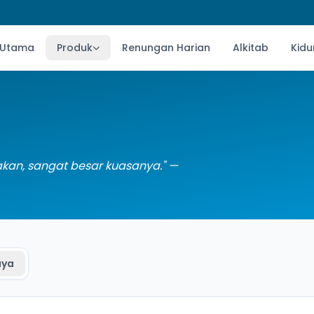
 Utama
Produk
Renungan Harian
Alkitab
Kidu
akan, sangat besar kuasanya." —
aya