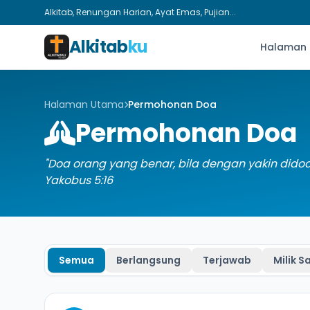
Alkitab, Renungan Harian, Ayat Emas, Pujian...
Alkitab
ku
Halaman
Halaman Utama
Permohonan Doa
Permohonan Doa
"Doa orang yang benar, bila dengan yakin dido
Yakobus 5:16
Semua
Berlangsung
Terjawab
Milik S