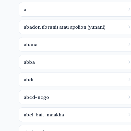
a
abadon (ibrani) atau apolion (yunani)
abana
abba
abdi
abed-nego
abel-bait-maakha