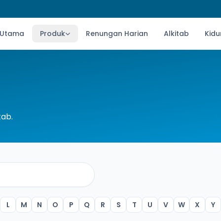
 Utama
Produk
Renungan Harian
Alkitab
Kidu
tab.
L
M
N
O
P
Q
R
S
T
U
V
W
X
Y