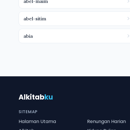
abel-maim
abel-sitim
abia
Alkitab
ku
SITEMAP
Halaman Utama
Renungan Harian