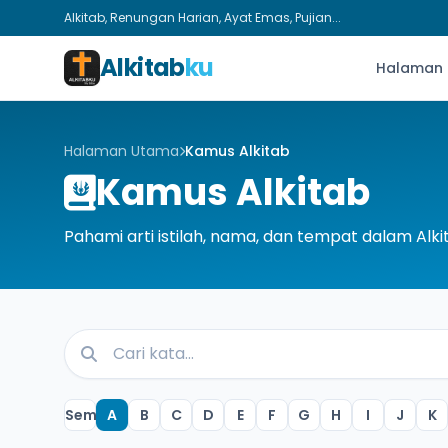
Alkitab, Renungan Harian, Ayat Emas, Pujian...
Alkitab
ku
Halaman
Halaman Utama
Kamus Alkitab
Kamus Alkitab
Pahami arti istilah, nama, dan tempat dalam Alki
Semua
A
B
C
D
E
F
G
H
I
J
K