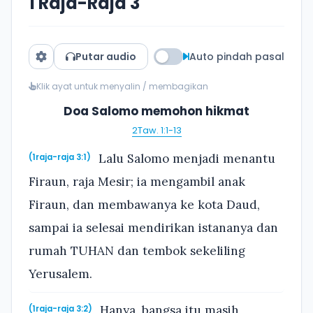
1 Raja-Raja 3
Putar audio
Auto pindah pasal
Klik ayat untuk menyalin / membagikan
Doa Salomo memohon hikmat
2Taw. 1:1-13
Lalu Salomo menjadi menantu
(1raja-raja 3:1)
Firaun, raja Mesir; ia mengambil anak
Firaun, dan membawanya ke kota Daud,
sampai ia selesai mendirikan istananya dan
rumah TUHAN dan tembok sekeliling
Yerusalem.
Hanya, bangsa itu masih
(1raja-raja 3:2)