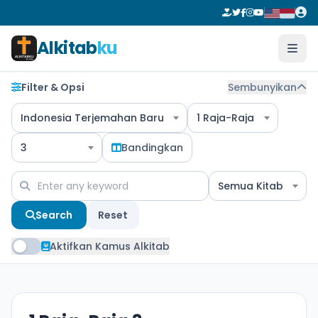
Alkitab
ku
Filter & Opsi
Sembunyikan
Indonesia Terjemahan Baru
1 Raja-Raja
3
Bandingkan
Semua Kitab
Search
Reset
Aktifkan Kamus Alkitab