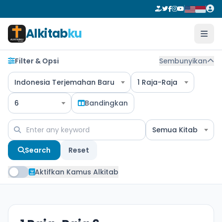
Alkitab
ku
Filter & Opsi
Sembunyikan
Indonesia Terjemahan Baru
1 Raja-Raja
6
Bandingkan
Semua Kitab
Search
Reset
Aktifkan Kamus Alkitab