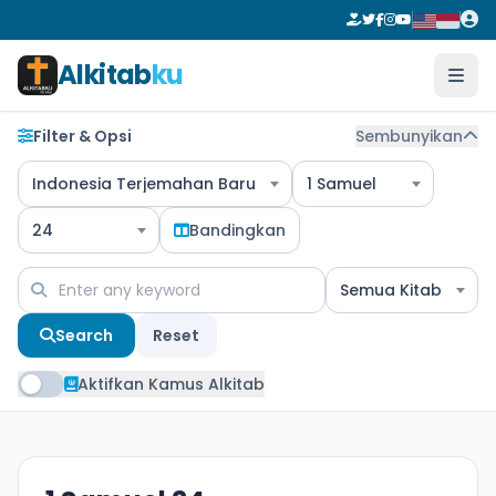
Alkitab
ku
Filter & Opsi
Sembunyikan
Indonesia Terjemahan Baru
1 Samuel
24
Bandingkan
Semua Kitab
Search
Reset
Aktifkan Kamus Alkitab