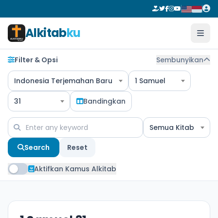
Alkitab
ku
Filter & Opsi
Sembunyikan
Indonesia Terjemahan Baru
1 Samuel
31
Bandingkan
Semua Kitab
Search
Reset
Aktifkan Kamus Alkitab