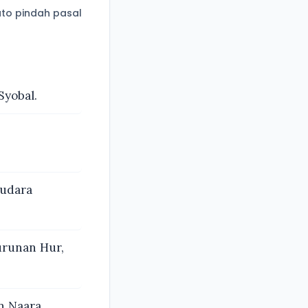
to pindah pasal
Syobal.
audara
turunan Hur,
n Naara.