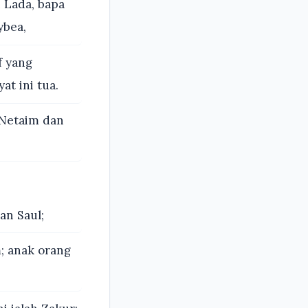
n Lada, bapa
ybea,
f yang
t ini tua.
 Netaim dan
an Saul;
m; anak orang