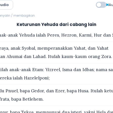
audio
Au
menyalin / membagikan
Keturunan Yehuda dari cabang lain
ak-anak Yehuda ialah Peres, Hezron, Karmi, Hur dan 
aya, anak Syobal, memperanakkan Yahat, dan Yahat
n Ahumai dan Lahad. Itulah kaum-kaum orang Zora.
ilah anak-anak Etam: Yizreel, Isma dan Idbas; nama s
eka ialah Hazelelponi;
lu Pnuel, bapa Gedor, dan Ezer, bapa Husa. Itulah ke
frata, bapa Betlehem.
yur, bapa Tekoa, mempunyai dua isteri, yakni Hela da