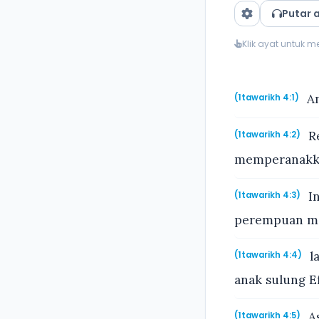
Putar 
Klik ayat untuk 
An
(1tawarikh 4:1)
Re
(1tawarikh 4:2)
memperanakka
In
(1tawarikh 4:3)
perempuan mer
la
(1tawarikh 4:4)
anak sulung E
As
(1tawarikh 4:5)