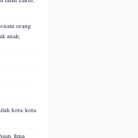
i ialah Zakur;
n enam orang
ak anak;
ulah kota-kota
Asan, lima