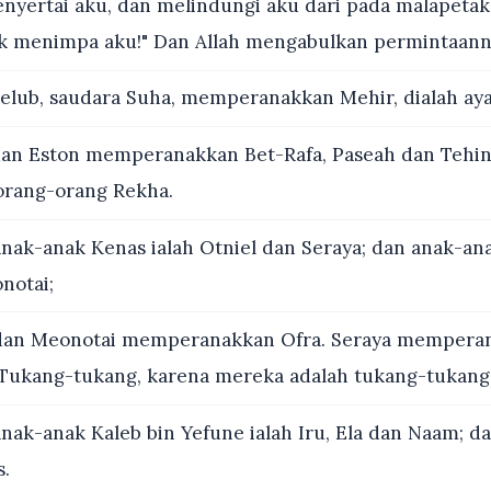
yertai aku, dan melindungi aku dari pada malapetak
ak menimpa aku!" Dan Allah mengabulkan permintaanny
elub, saudara Suha, memperanakkan Mehir, dialah aya
an Eston memperanakkan Bet-Rafa, Paseah dan Tehina
 orang-orang Rekha.
nak-anak Kenas ialah Otniel dan Seraya; dan anak-ana
notai;
an Meonotai memperanakkan Ofra. Seraya memperan
Tukang-tukang, karena mereka adalah tukang-tukang
nak-anak Kaleb bin Yefune ialah Iru, Ela dan Naam; d
s.