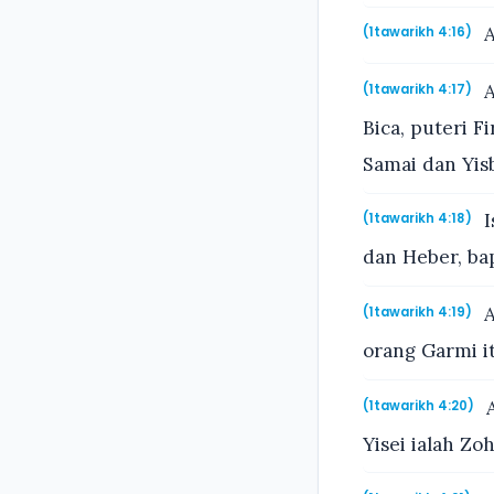
A
(1tawarikh 4:16)
A
(1tawarikh 4:17)
Bica, puteri 
Samai dan Yis
I
(1tawarikh 4:18)
dan Heber, ba
A
(1tawarikh 4:19)
orang Garmi i
A
(1tawarikh 4:20)
Yisei ialah Zo