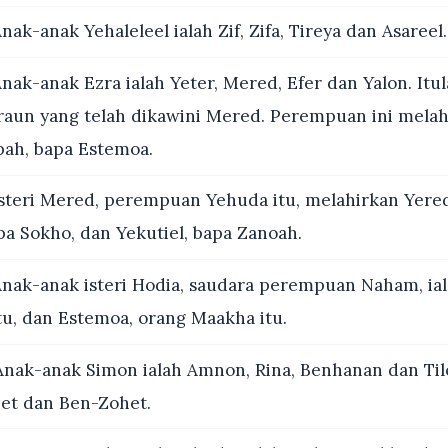
nak-anak Yehaleleel ialah Zif, Zifa, Tireya dan Asareel.
nak-anak Ezra ialah Yeter, Mered, Efer dan Yalon. Itu
Firaun yang telah dikawini Mered. Perempuan ini mela
bah, bapa Estemoa.
steri Mered, perempuan Yehuda itu, melahirkan Yered
pa Sokho, dan Yekutiel, bapa Zanoah.
nak-anak isteri Hodia, saudara perempuan Naham, ial
tu, dan Estemoa, orang Maakha itu.
nak-anak Simon ialah Amnon, Rina, Benhanan dan Til
het dan Ben-Zohet.