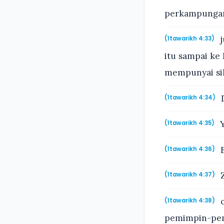
perkampunga
j
(1tawarikh 4:33)
itu sampai ke
mempunyai sils
D
(1tawarikh 4:34)
Y
(1tawarikh 4:35)
E
(1tawarikh 4:36)
Z
(1tawarikh 4:37)
o
(1tawarikh 4:38)
pemimpin-pem