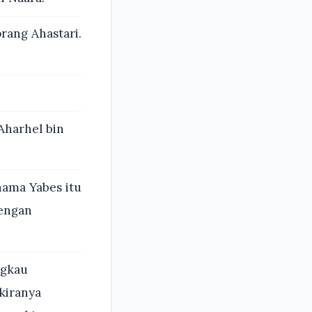
rang Ahastari.
harhel bin
nama Yabes itu
dengan
ngkau
kiranya