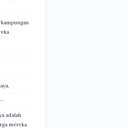
perkampungan
reka
aya,
--
ya adalah
rga mereka