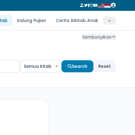
itab
Kidung Pujian
Cerita Alkitab Anak
Sembunyikan
Semua Kitab
Search
Reset