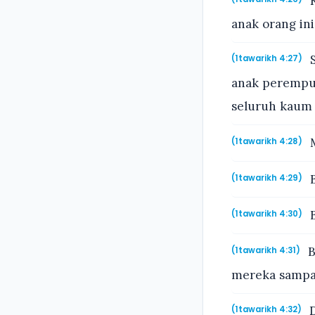
K
anak orang ini
S
(1tawarikh 4:27)
anak perempua
seluruh kaum 
M
(1tawarikh 4:28)
B
(1tawarikh 4:29)
B
(1tawarikh 4:30)
B
(1tawarikh 4:31)
mereka sampai
D
(1tawarikh 4:32)