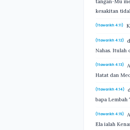
tangan-Mu men
kesakitan tid
K
(1tawarikh 4:11)
d
(1tawarikh 4:12)
Nahas. Itulah
A
(1tawarikh 4:13)
Hatat dan Meo
d
(1tawarikh 4:14)
bapa Lembah 
A
(1tawarikh 4:15)
Ela ialah Kena