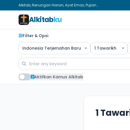
Alkitab, Renungan Harian, Ayat Emas, Pujian...
Alkitab
ku
Filter & Opsi
Indonesia Terjemahan Baru
1 Tawarikh
Aktifkan Kamus Alkitab
1 Tawar