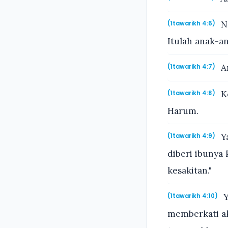
Na
(1tawarikh 4:6)
Itulah anak-a
An
(1tawarikh 4:7)
K
(1tawarikh 4:8)
Harum.
Ya
(1tawarikh 4:9)
diberi ibunya
kesakitan."
Y
(1tawarikh 4:10)
memberkati a