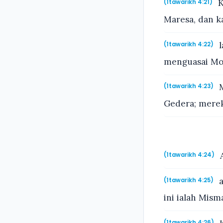
K
(1tawarikh 4:21)
Maresa, dan k
l
(1tawarikh 4:22)
menguasai Moa
M
(1tawarikh 4:23)
Gedera; merek
A
(1tawarikh 4:24)
a
(1tawarikh 4:25)
ini ialah Mism
(1tawarikh 4:26)