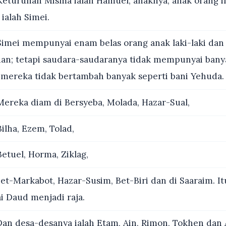
eturunan Misma ialah Hamuel, anaknya; anak orang in
 ialah Simei.
imei mempunyai enam belas orang anak laki-laki da
n; tetapi saudara-saudaranya tidak mempunyai bany
mereka tidak bertambah banyak seperti bani Yehuda.
ereka diam di Bersyeba, Molada, Hazar-Sual,
ilha, Ezem, Tolad,
etuel, Horma, Ziklag,
et-Markabot, Hazar-Susim, Bet-Biri dan di Saaraim. It
 Daud menjadi raja.
an desa-desanya ialah Etam, Ain, Rimon, Tokhen dan 