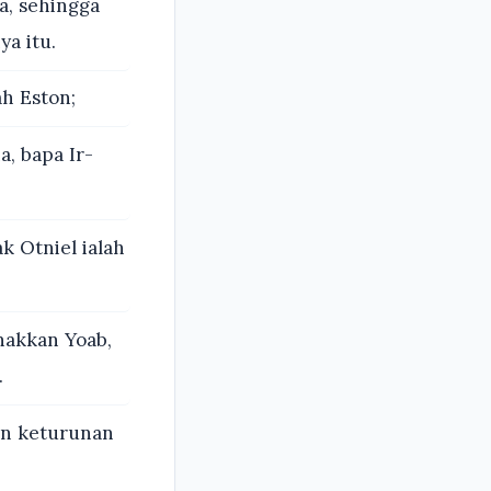
a, sehingga
a itu.
h Eston;
, bapa Ir-
k Otniel ialah
akkan Yoab,
.
an keturunan