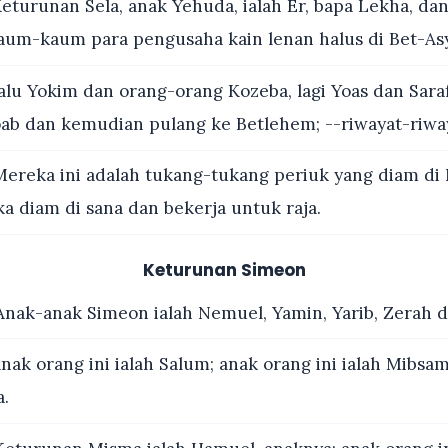
eturunan Sela, anak Yehuda, ialah Er, bapa Lekha, da
aum-kaum para pengusaha kain lenan halus di Bet-As
alu Yokim dan orang-orang Kozeba, lagi Yoas dan Sara
b dan kemudian pulang ke Betlehem; --riwayat-riwaya
ereka ini adalah tukang-tukang periuk yang diam di
a diam di sana dan bekerja untuk raja.
Keturunan Simeon
nak-anak Simeon ialah Nemuel, Yamin, Yarib, Zerah d
nak orang ini ialah Salum; anak orang ini ialah Mibsa
a.