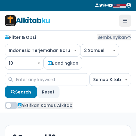
Alkitab
ku
Filter & Opsi
Sembunyikan
Indonesia Terjemahan Baru
2 Samuel
10
Bandingkan
Semua Kitab
Search
Reset
Aktifkan Kamus Alkitab