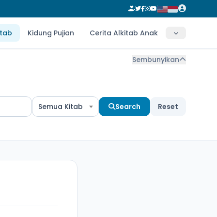
itab
Kidung Pujian
Cerita Alkitab Anak
Sembunyikan
Semua Kitab
Search
Reset