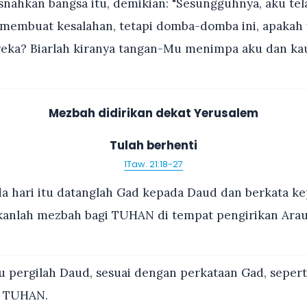
ahkan bangsa itu, demikian: "Sesungguhnya, aku tel
 membuat kesalahan, tetapi domba-domba ini, apakah
reka? Biarlah kiranya tangan-Mu menimpa aku dan k
Mezbah didirikan dekat Yerusalem
Tulah berhenti
1Taw. 21:18-27
a hari itu datanglah Gad kepada Daud dan berkata k
rikanlah mezbah bagi TUHAN di tempat pengirikan Ara
u pergilah Daud, sesuai dengan perkataan Gad, sepert
n TUHAN.