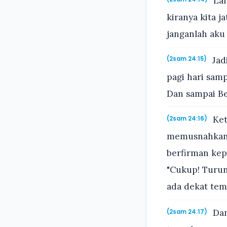
Lal
kiranya kita 
janganlah aku
Jad
(2sam 24:15)
pagi hari samp
Dan sampai Be
Ket
(2sam 24:16)
memusnahkanny
berfirman kep
"Cukup! Turun
ada dekat tem
Dan
(2sam 24:17)