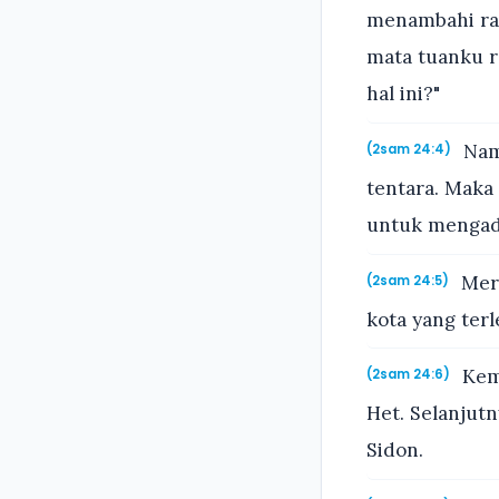
menambahi rak
mata tuanku r
hal ini?"
Namu
(2sam 24:4)
tentara. Maka 
untuk mengada
Mere
(2sam 24:5)
kota yang ter
Kemu
(2sam 24:6)
Het. Selanjut
Sidon.