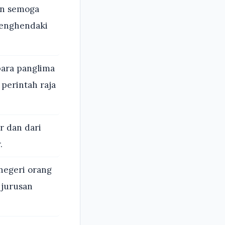
dan semoga
menghendaki
para panglima
 perintah raja
r dan dari
.
negeri orang
 jurusan