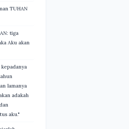
irman TUHAN
AN: tiga
aka Aku akan
 kepadanya
tahun
lan lamanya
 akan adakah
 dan
us aku."