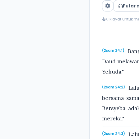
Putar 
Klik ayat untuk 
Bang
(2sam 24:1)
Daud melawan 
Yehuda."
Lalu
(2sam 24:2)
bersama-sama 
Bersyeba; ada
mereka."
Lalu
(2sam 24:3)