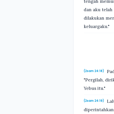
tengah memusn
dan aku telah
dilakukan me
keluargaku."
Pad
(2sam 24:18)
"Pergilah, di
Yebus itu."
Lal
(2sam 24:19)
diperintahka