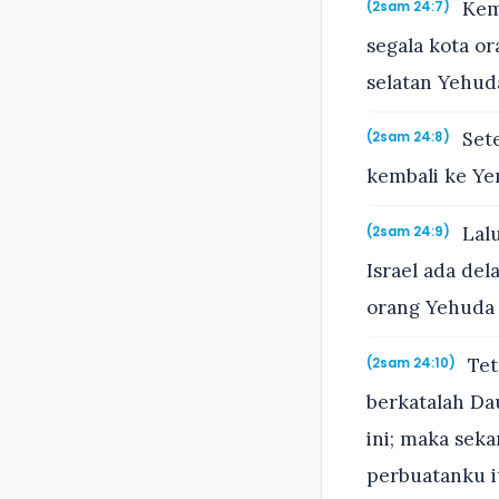
Kemu
(2sam 24:7)
segala kota o
selatan Yehuda
Sete
(2sam 24:8)
kembali ke Ye
Lalu
(2sam 24:9)
Israel ada de
orang Yehuda a
Tet
(2sam 24:10)
berkatalah Da
ini; maka sek
perbuatanku i