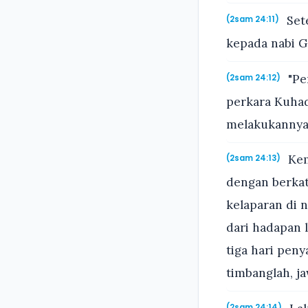
Set
(2sam 24:11)
kepada nabi G
"Pe
(2sam 24:12)
perkara Kuhad
melakukannya
Kem
(2sam 24:13)
dengan berkat
kelaparan di 
dari hadapan 
tiga hari pen
timbanglah, j
(2sam 24:14)