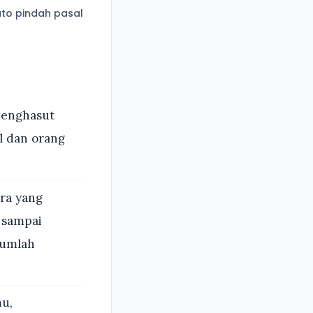
to pindah pasal
menghasut
l dan orang
ara yang
 sampai
jumlah
mu,