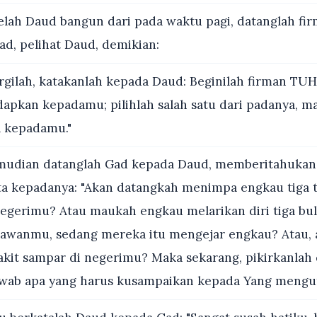
elah Daud bangun dari pada waktu pagi, datanglah f
ad, pelihat Daud, demikian:
rgilah, katakanlah kepada Daud: Beginilah firman TUH
apkan kepadamu; pilihlah salah satu dari padanya, m
 kepadamu."
udian datanglah Gad kepada Daud, memberitahukan
a kepadanya: "Akan datangkah menimpa engkau tiga 
negerimu? Atau maukah engkau melarikan diri tiga bu
lawanmu, sedang mereka itu mengejar engkau? Atau,
yakit sampar di negerimu? Maka sekarang, pikirkanlah
awab apa yang harus kusampaikan kepada Yang mengut