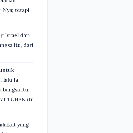
biarlah
-Nya; tetapi
 Israel dari
ngsa itu, dari
 untuk
lalu Ia
bangsa itu:
kat TUHAN itu
laikat yang