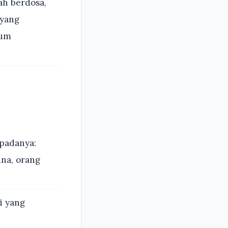
ah berdosa,
 yang
aum
epadanya:
una, orang
i yang