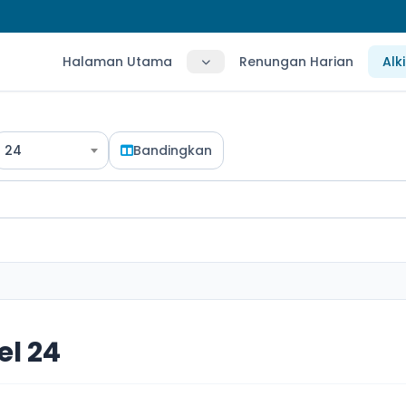
Halaman Utama
Renungan Harian
Alk
24
Bandingkan
l 24