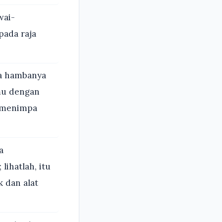
wai-
pada raja
da hambanya
amu dengan
i menimpa
a
ihatlah, itu
 dan alat