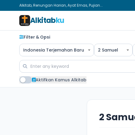
Alkitab, Renungan Harian, Ayat Emas, Pujian...
Alkitab
ku
Filter & Opsi
Indonesia Terjemahan Baru
2 Samuel
Aktifkan Kamus Alkitab
2 Samue