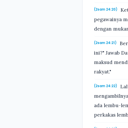
Ket
(2sam 24:20)
pegawainya me
dengan mukan
Ber
(2sam 24:21)
ini?" Jawab D
maksud mendi
rakyat."
Lal
(2sam 24:22)
mengambilnya 
ada lembu-lem
perkakas lemb