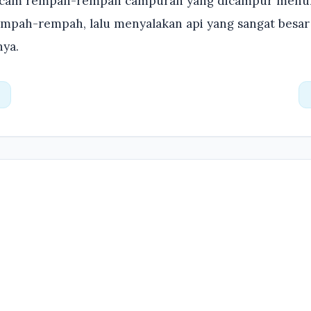
acam rempah-rempah campuran yang dicampur menur
pah-rempah, lalu menyalakan api yang sangat besar
ya.