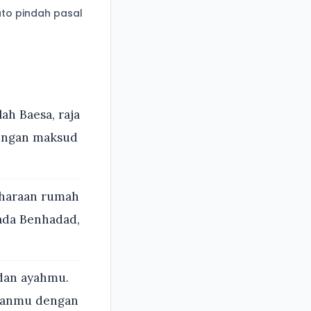
to pindah pasal
h Baesa, raja
dengan maksud
aharaan rumah
ada Benhadad,
 dan ayahmu.
jianmu dengan