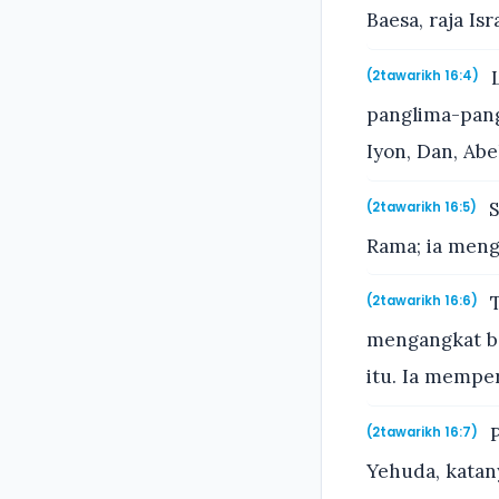
Baesa, raja Is
L
(2tawarikh 16:4)
panglima-pang
Iyon, Dan, Abe
S
(2tawarikh 16:5)
Rama; ia meng
T
(2tawarikh 16:6)
mengangkat b
itu. Ia memp
P
(2tawarikh 16:7)
Yehuda, katan