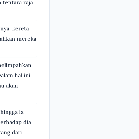
 tentara raja
nya, kereta
rahkan mereka
melimpahkan
alam hal ini
au akan
ehingga ia
erhadap dia
rang dari