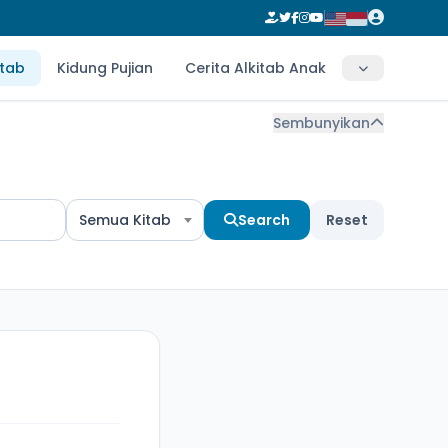
itab
Kidung Pujian
Cerita Alkitab Anak
Sembunyikan
Semua Kitab
Search
Reset