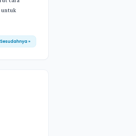
ut cara
 untuk
Sesudahnya »