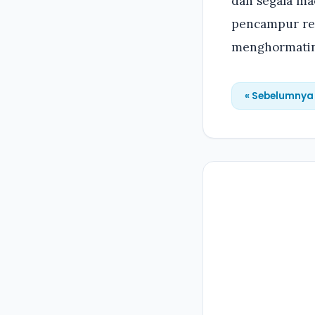
dan segala m
pencampur rem
menghormatin
« Sebelumnya