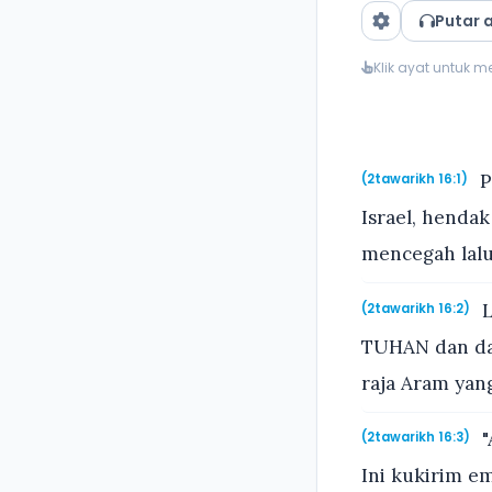
Putar 
Klik ayat untuk 
P
(2tawarikh 16:1)
Israel, hend
mencegah lalu 
L
(2tawarikh 16:2)
TUHAN dan da
raja Aram yan
"
(2tawarikh 16:3)
Ini kukirim e