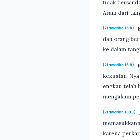
tidak bersand
Aram dari ta
B
(2tawarikh 16:8)
dan orang be
ke dalam tang
K
(2tawarikh 16:9)
kekuatan-Nya 
engkau telah 
mengalami pe
(2tawarikh 16:10)
memasukkannya
karena perkar