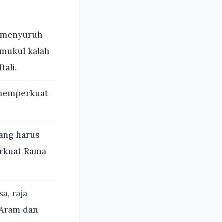
a menyuruh
mukul kalah
tali.
 memperkuat
ang harus
rkuat Rama
a, raja
 Aram dan