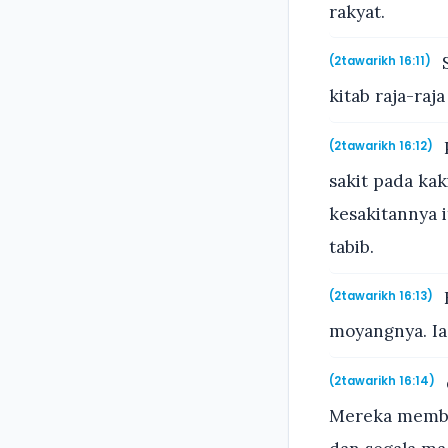
rakyat.
S
(2tawarikh 16:11)
kitab raja-raj
(2tawarikh 16:12)
sakit pada ka
kesakitannya 
tabib.
(2tawarikh 16:13)
moyangnya. Ia
(2tawarikh 16:14)
Mereka memba