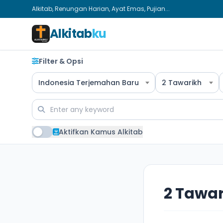
Alkitab, Renungan Harian, Ayat Emas, Pujian...
Alkitab
ku
Filter & Opsi
Indonesia Terjemahan Baru
2 Tawarikh
Aktifkan Kamus Alkitab
2 Tawar