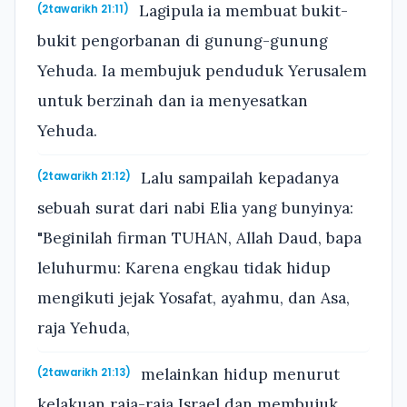
Lagipula ia membuat bukit-
(2tawarikh 21:11)
bukit pengorbanan di gunung-gunung
Yehuda. Ia membujuk penduduk Yerusalem
untuk berzinah dan ia menyesatkan
Yehuda.
Lalu sampailah kepadanya
(2tawarikh 21:12)
sebuah surat dari nabi Elia yang bunyinya:
"Beginilah firman TUHAN, Allah Daud, bapa
leluhurmu: Karena engkau tidak hidup
mengikuti jejak Yosafat, ayahmu, dan Asa,
raja Yehuda,
melainkan hidup menurut
(2tawarikh 21:13)
kelakuan raja-raja Israel dan membujuk