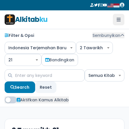
Alkitab
ku
Filter & Opsi
Sembunyikan
Indonesia Terjemahan Baru
2 Tawarikh
21
Bandingkan
Semua Kitab
Search
Reset
Aktifkan Kamus Alkitab