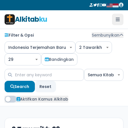
Alkitab
ku
Filter & Opsi
Sembunyikan
Indonesia Terjemahan Baru
2 Tawarikh
29
Bandingkan
Semua Kitab
Search
Reset
Aktifkan Kamus Alkitab