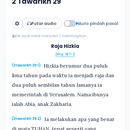
2 Tawarikh 29
Putar audio
Auto pindah pasal
Klik ayat untuk menyalin / membagikan
Raja Hizkia
2Raj. 18:1-3
Hizkia berumur dua puluh
(2tawarikh 29:1)
lima tahun pada waktu ia menjadi raja dan
dua puluh sembilan tahun lamanya ia
memerintah di Yerusalem. Nama ibunya
ialah Abia, anak Zakharia.
Ia melakukan apa yang benar
(2tawarikh 29:2)
di mata TUHAN, tepat seperti yang