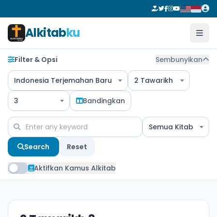
Alkitab
ku
Filter & Opsi
Sembunyikan
Indonesia Terjemahan Baru
2 Tawarikh
3
Bandingkan
Semua Kitab
Search
Reset
Aktifkan Kamus Alkitab