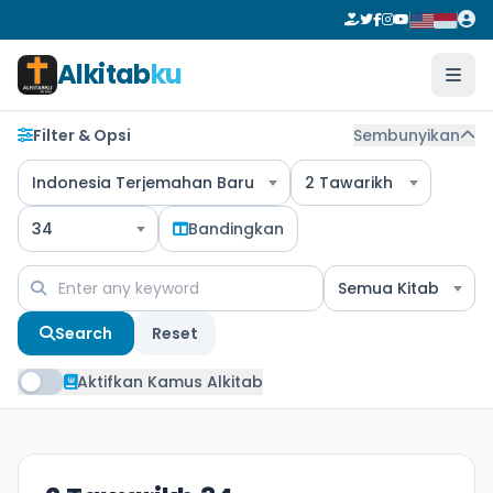
Alkitab
ku
Filter & Opsi
Sembunyikan
Indonesia Terjemahan Baru
2 Tawarikh
34
Bandingkan
Semua Kitab
Search
Reset
Aktifkan Kamus Alkitab