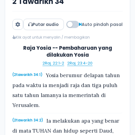
2 Tawarikh 34
Putar audio
Auto pindah pasal
Klik ayat untuk menyalin / membagikan
Raja Yosia -- Pembaharuan yang
dilakukan Yosia
2Raj. 22:1-2
·
2Raj. 23:4-20
Yosia berumur delapan tahun
(2tawarikh 34:1)
pada waktu ia menjadi raja dan tiga puluh
satu tahun lamanya ia memerintah di
Yerusalem.
Ia melakukan apa yang benar
(2tawarikh 34:2)
di mata TUHAN dan hidup seperti Daud,