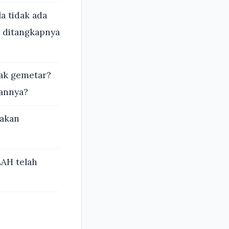
a tidak ada
k ditangkapnya
dak gemetar?
kannya?
takan
LAH telah