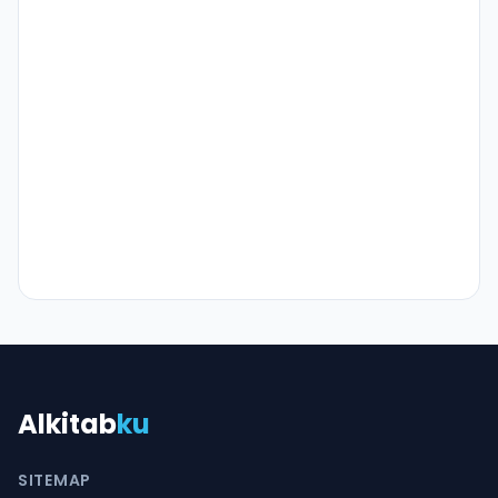
Alkitab
ku
SITEMAP