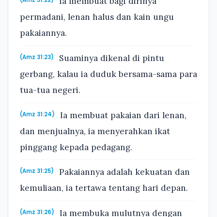
Ia membuat bagi dirinya
(Amz 31:22)
permadani, lenan halus dan kain ungu
pakaiannya.
Suaminya dikenal di pintu
(Amz 31:23)
gerbang, kalau ia duduk bersama-sama para
tua-tua negeri.
Ia membuat pakaian dari lenan,
(Amz 31:24)
dan menjualnya, ia menyerahkan ikat
pinggang kepada pedagang.
Pakaiannya adalah kekuatan dan
(Amz 31:25)
kemuliaan, ia tertawa tentang hari depan.
Ia membuka mulutnya dengan
(Amz 31:26)