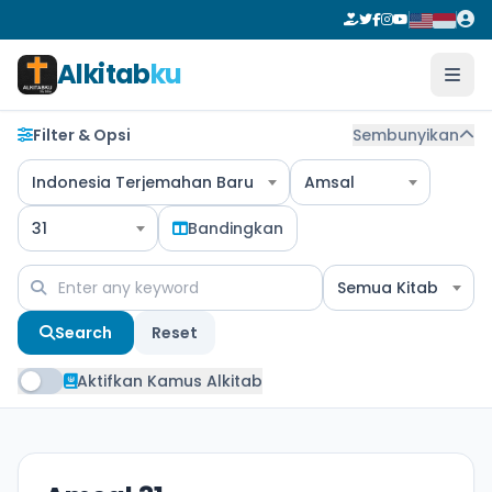
Alkitab
ku
Filter & Opsi
Sembunyikan
Indonesia Terjemahan Baru
Amsal
31
Bandingkan
Semua Kitab
Search
Reset
Aktifkan Kamus Alkitab