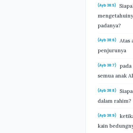
Siapa
(Ayb 38:5)
mengetahuinya
padanya?
Atas 
(Ayb 38:6)
penjurunya
pada 
(Ayb 38:7)
semua anak Al
Siapa
(Ayb 38:8)
dalam rahim? 
ketik
(Ayb 38:9)
kain bedungny