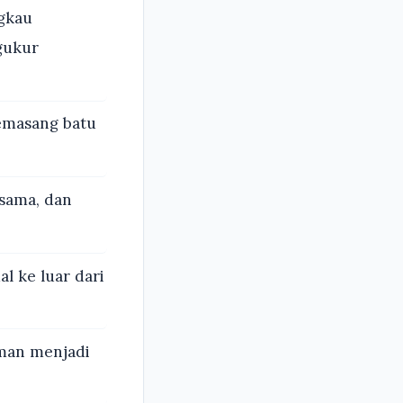
gkau
gukur
memasang batu
-sama, dan
l ke luar dari
man menjadi