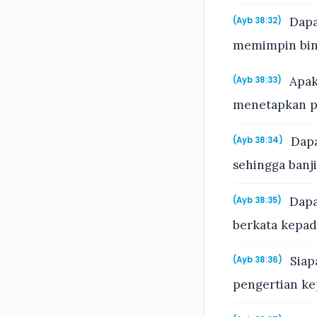
Dapa
(Ayb 38:32)
memimpin bin
Apak
(Ayb 38:33)
menetapkan p
Dapa
(Ayb 38:34)
sehingga banj
Dapa
(Ayb 38:35)
berkata kepad
Siap
(Ayb 38:36)
pengertian k