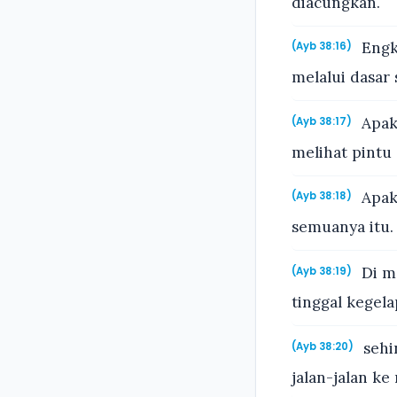
diacungkan.
Engka
(Ayb 38:16)
melalui dasar
Apak
(Ayb 38:17)
melihat pintu
Apak
(Ayb 38:18)
semuanya itu.
Di m
(Ayb 38:19)
tinggal kegela
sehi
(Ayb 38:20)
jalan-jalan k