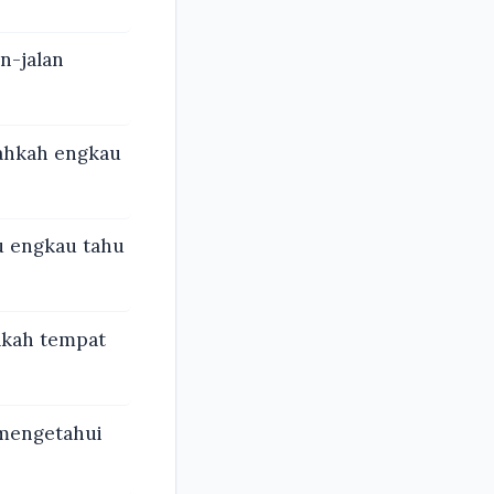
n-jalan
nahkah engkau
u engkau tahu
akah tempat
 mengetahui