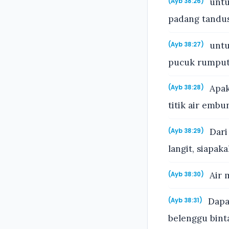
untu
(Ayb 38:26)
padang tandus
untu
(Ayb 38:27)
pucuk rumpu
Apak
(Ayb 38:28)
titik air embu
Dari
(Ayb 38:29)
langit, siapa
Air 
(Ayb 38:30)
Dapa
(Ayb 38:31)
belenggu bint