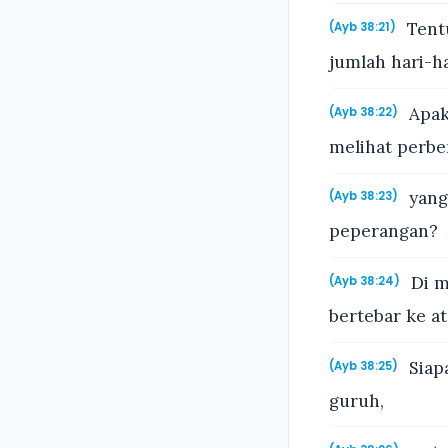
Tentu
(Ayb 38:21)
jumlah hari-h
Apak
(Ayb 38:22)
melihat perbe
yang
(Ayb 38:23)
peperangan?
Di m
(Ayb 38:24)
bertebar ke a
Siapa
(Ayb 38:25)
guruh,