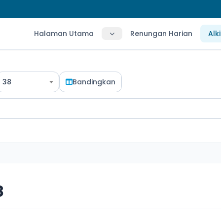
Halaman Utama
Renungan Harian
Alk
38
Bandingkan
8