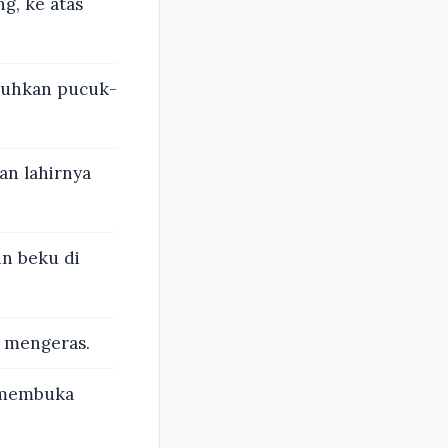
g, ke atas
buhkan pucuk-
an lahirnya
un beku di
 mengeras.
 membuka