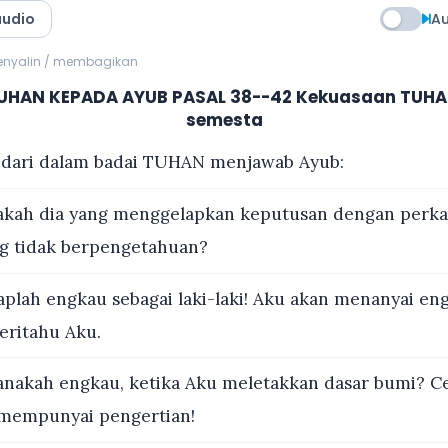
audio
Au
menyalin / membagikan
HAN KEPADA AYUB PASAL 38--42 Kekuasaan TUHA
semesta
dari dalam badai TUHAN menjawab Ayub:
akah dia yang menggelapkan keputusan dengan perka
g tidak berpengetahuan?
aplah engkau sebagai laki-laki! Aku akan menanyai en
ritahu Aku.
nakah engkau, ketika Aku meletakkan dasar bumi? Ce
 mempunyai pengertian!