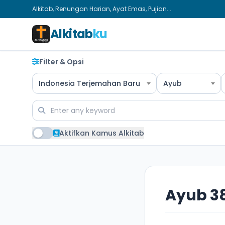
Alkitab, Renungan Harian, Ayat Emas, Pujian...
Alkitab
ku
Filter & Opsi
Indonesia Terjemahan Baru
Ayub
Aktifkan Kamus Alkitab
Ayub 3