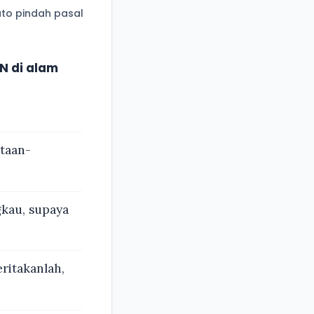
to pindah pasal
N di alam
taan-
gkau, supaya
ritakanlah,