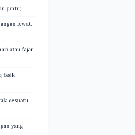
n pintu;
jangan lewat,
ri atau fajar
 fasik
gala sesuatu
ngan yang