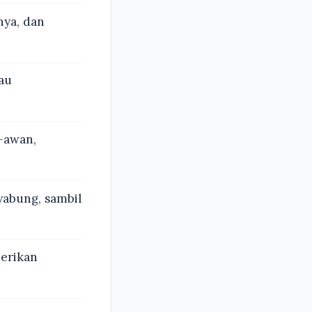
ya, dan
au
-awan,
abung, sambil
erikan