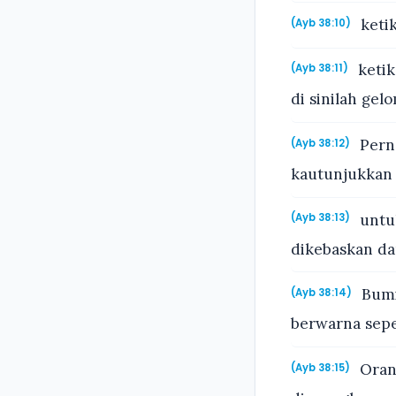
keti
(Ayb 38:10)
ketik
(Ayb 38:11)
di sinilah ge
Pern
(Ayb 38:12)
kautunjukkan
untu
(Ayb 38:13)
dikebaskan da
Bumi 
(Ayb 38:14)
berwarna seper
Orang
(Ayb 38:15)