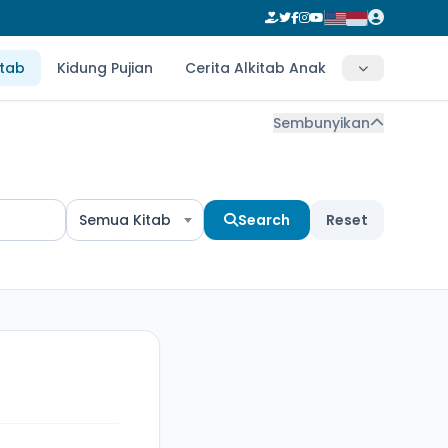
itab
Kidung Pujian
Cerita Alkitab Anak
Sembunyikan
Semua Kitab
Search
Reset