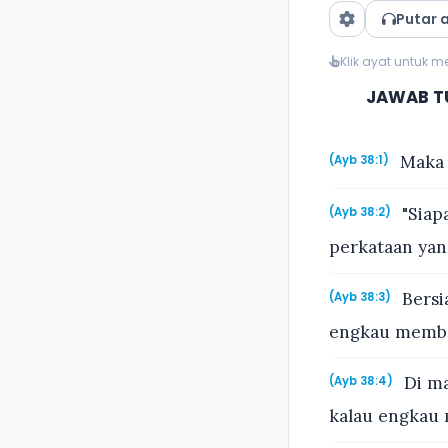
Putar 
Klik ayat untuk 
JAWAB TU
Maka 
(Ayb 38:1)
"Siap
(Ayb 38:2)
perkataan yan
Bersi
(Ayb 38:3)
engkau membe
Di ma
(Ayb 38:4)
kalau engkau