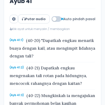
Ayub 41
Putar audio
Auto pindah pasal
Klik ayat untuk menyalin / membagikan
(40-20) "Dapatkah engkau menarik
(Ayb 41:1)
buaya dengan kail, atau mengimpit lidahnya
dengan tali?
(40-21) Dapatkah engkau
(Ayb 41:2)
mengenakan tali rotan pada hidungnya,
mencocok rahangnya dengan kaitan?
(40-22) Mungkinkah ia mengajukan
(Ayb 41:3)
banyak permohonan belas kasihan