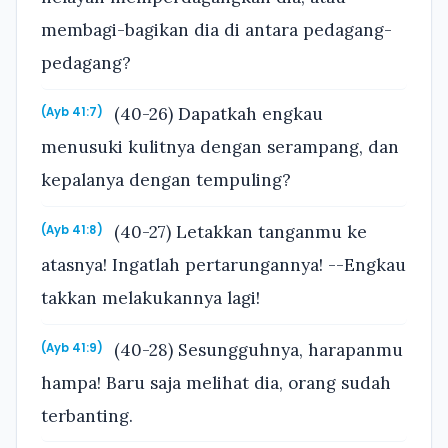
membagi-bagikan dia di antara pedagang-
pedagang?
(40-26) Dapatkah engkau
(Ayb 41:7)
menusuki kulitnya dengan serampang, dan
kepalanya dengan tempuling?
(40-27) Letakkan tanganmu ke
(Ayb 41:8)
atasnya! Ingatlah pertarungannya! --Engkau
takkan melakukannya lagi!
(40-28) Sesungguhnya, harapanmu
(Ayb 41:9)
hampa! Baru saja melihat dia, orang sudah
terbanting.