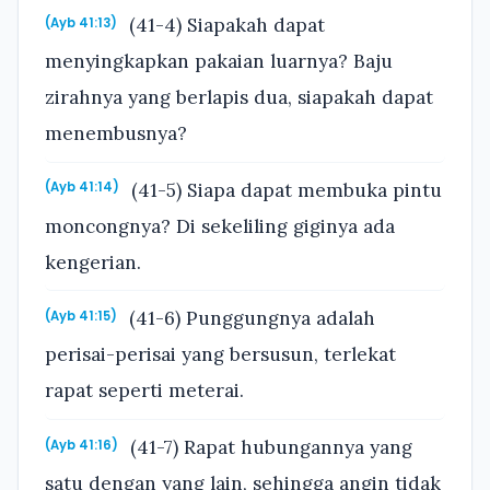
(41-4) Siapakah dapat
(Ayb 41:13)
menyingkapkan pakaian luarnya? Baju
zirahnya yang berlapis dua, siapakah dapat
menembusnya?
(41-5) Siapa dapat membuka pintu
(Ayb 41:14)
moncongnya? Di sekeliling giginya ada
kengerian.
(41-6) Punggungnya adalah
(Ayb 41:15)
perisai-perisai yang bersusun, terlekat
rapat seperti meterai.
(41-7) Rapat hubungannya yang
(Ayb 41:16)
satu dengan yang lain, sehingga angin tidak