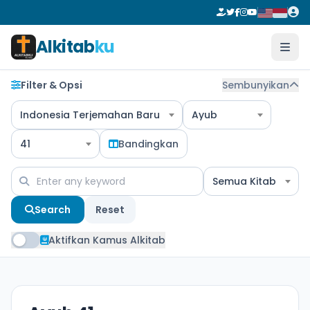
Alkitab
ku
Filter & Opsi
Sembunyikan
Indonesia Terjemahan Baru
Ayub
41
Bandingkan
Semua Kitab
Search
Reset
Aktifkan Kamus Alkitab