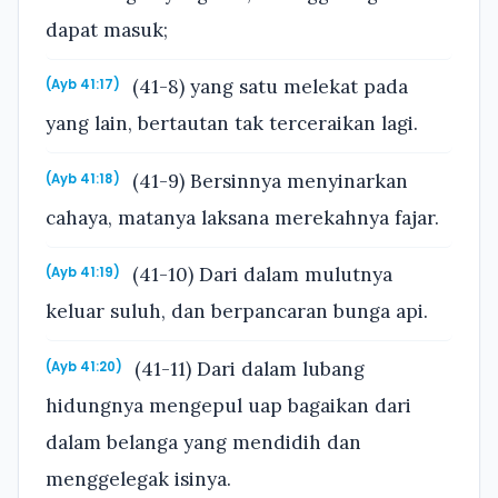
dapat masuk;
(41-8) yang satu melekat pada
(Ayb 41:17)
yang lain, bertautan tak terceraikan lagi.
(41-9) Bersinnya menyinarkan
(Ayb 41:18)
cahaya, matanya laksana merekahnya fajar.
(41-10) Dari dalam mulutnya
(Ayb 41:19)
keluar suluh, dan berpancaran bunga api.
(41-11) Dari dalam lubang
(Ayb 41:20)
hidungnya mengepul uap bagaikan dari
dalam belanga yang mendidih dan
menggelegak isinya.