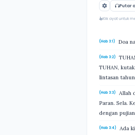
Putar 
Klik ayat untuk 
Doa na
(Hab 3:1)
TUHAN,
(Hab 3:2)
TUHAN, kutaku
lintasan tahun
Allah 
(Hab 3:3)
Paran. Sela. 
dengan pujian
Ada ki
(Hab 3:4)