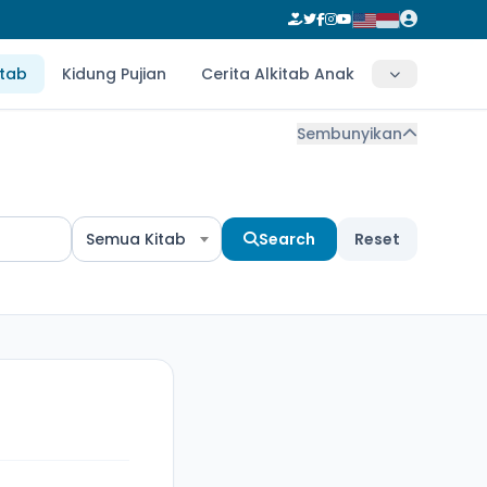
itab
Kidung Pujian
Cerita Alkitab Anak
Sembunyikan
Semua Kitab
Search
Reset