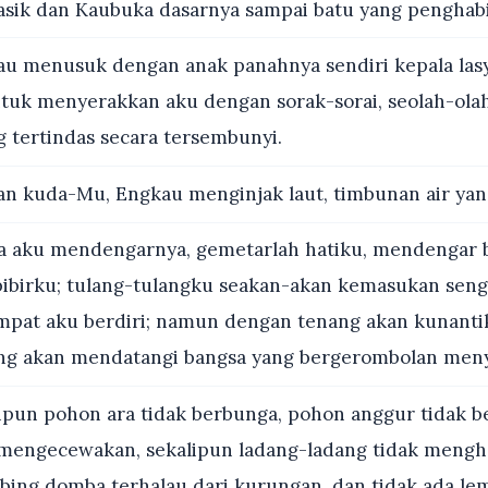
asik dan Kaubuka dasarnya sampai batu yang penghabis
u menusuk dengan anak panahnya sendiri kepala lasy
uk menyerakkan aku dengan sorak-sorai, seolah-ola
 tertindas secara tersembunyi.
n kuda-Mu, Engkau menginjak laut, timbunan air ya
a aku mendengarnya, gemetarlah hatiku, mendengar 
bibirku; tulang-tulangku seakan-akan kemasukan seng
mpat aku berdiri; namun dengan tenang akan kunanti
ang akan mendatangi bangsa yang bergerombolan men
ipun pohon ara tidak berbunga, pohon anggur tidak be
mengecewakan, sekalipun ladang-ladang tidak mengh
ing domba terhalau dari kurungan, dan tidak ada le