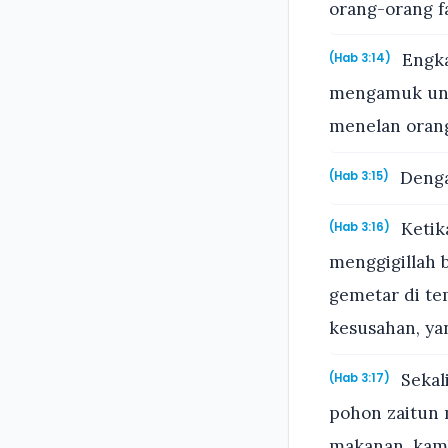
orang-orang f
Engka
(Hab 3:14)
mengamuk unt
menelan orang
Denga
(Hab 3:15)
Ketik
(Hab 3:16)
menggigillah 
gemetar di te
kesusahan, y
Sekal
(Hab 3:17)
pohon zaitun 
makanan, kamb