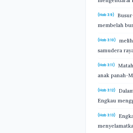
mengendarai 
Busur-
(Hab 3:9)
membelah bum
melih
(Hab 3:10)
samudera ray
Mataha
(Hab 3:11)
anak panah-Mu
Dalam
(Hab 3:12)
Engkau mengg
Engka
(Hab 3:13)
menyelamatka