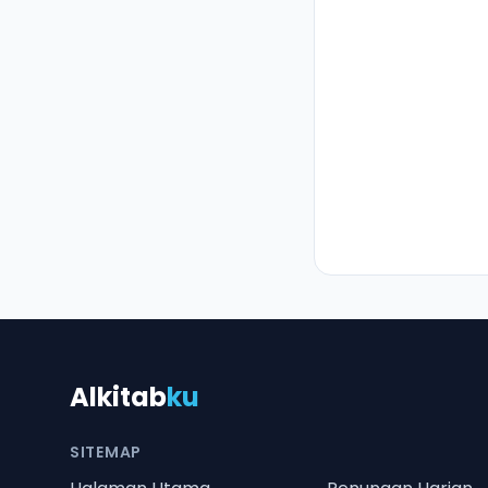
Alkitab
ku
SITEMAP