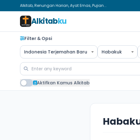
Alkitab, Renungan Harian, Ayat Emas, Pujian...
Alkitab
ku
Filter & Opsi
Indonesia Terjemahan Baru
Habakuk
Aktifkan Kamus Alkitab
Habaku