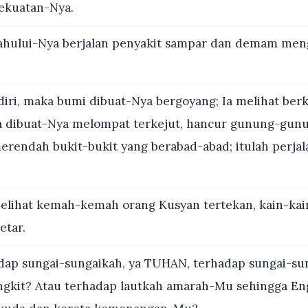
ekuatan-Nya.
ului-Nya berjalan penyakit sampar dan demam mengi
diri, maka bumi dibuat-Nya bergoyang; Ia melihat berk
 dibuat-Nya melompat terkejut, hancur gunung-gun
merendah bukit-bukit yang berabad-abad; itulah perja
lihat kemah-kemah orang Kusyan tertekan, kain-kai
etar.
ap sungai-sungaikah, ya TUHAN, terhadap sungai-su
gkit? Atau terhadap lautkah amarah-Mu sehingga En