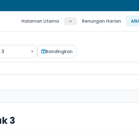
Halaman Utama
Renungan Harian
Alk
3
Bandingkan
k 3