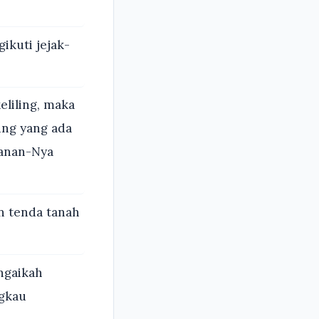
kuti jejak-
eliling, maka
ung yang ada
lanan-Nya
n tenda tanah
ngaikah
gkau