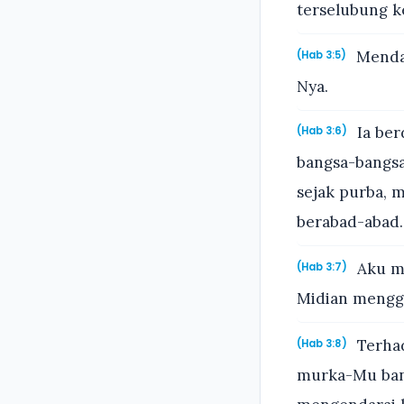
terselubung k
Mendah
(Hab 3:5)
Nya.
Ia ber
(Hab 3:6)
bangsa-bangsa
sejak purba, 
berabad-abad.
Aku me
(Hab 3:7)
Midian mengg
Terhad
(Hab 3:8)
murka-Mu ban