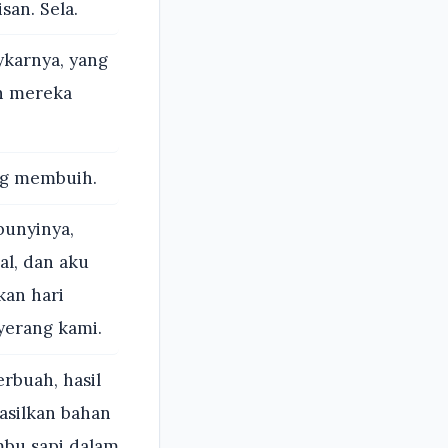
an. Sela.
karnya, yang
h mereka
ng membuih.
bunyinya,
al, dan aku
kan hari
yerang kami.
rbuah, hasil
asilkan bahan
mbu sapi dalam