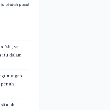
to pindah pasal
an-Mu, ya
h itu dalam
pegunungan
n penuh
 situlah