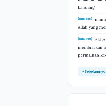
kandang,
namun
(Hab 3:18)
Allah yang me
ALLAH
(Hab 3:19)
membiarkan ak
permainan kec
« Sebelumnya