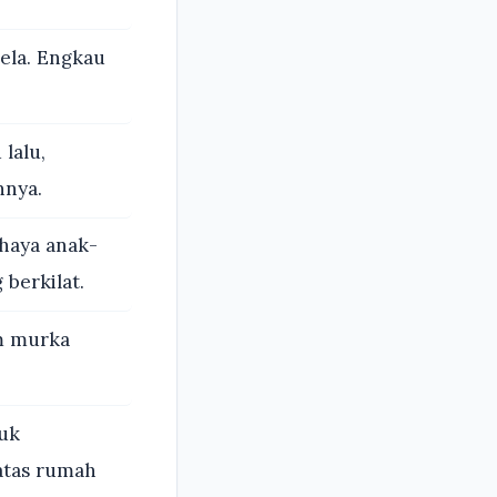
ela. Engkau
lalu,
nnya.
ahaya anak-
berkilat.
m murka
uk
atas rumah