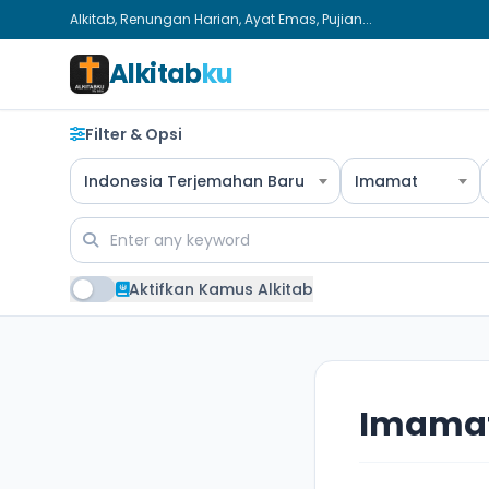
Alkitab, Renungan Harian, Ayat Emas, Pujian...
Alkitab
ku
Filter & Opsi
Indonesia Terjemahan Baru
Imamat
Aktifkan Kamus Alkitab
Imamat