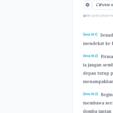
Putar 
Klik ayat untuk 
Sesuda
(Ima 16:1)
mendekat ke 
Firma
(Ima 16:2)
ia jangan sem
depan tutup p
menampakkan d
Begin
(Ima 16:3)
membawa seek
domba jantan 