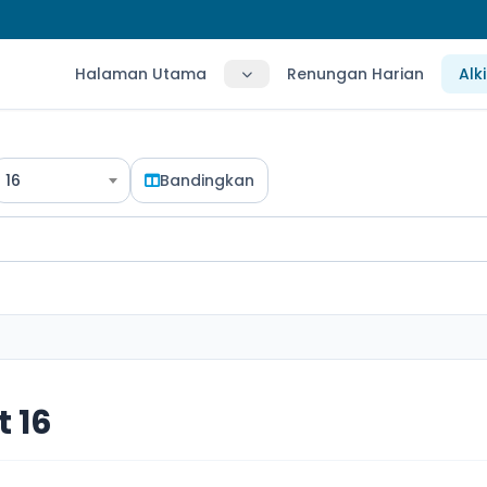
Halaman Utama
Renungan Harian
Alk
16
Bandingkan
 16