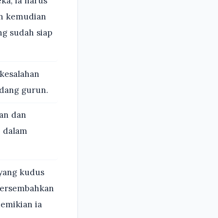
ka; ia harus
an kemudian
g sudah siap
 kesalahan
adang gurun.
an dan
e dalam
 yang kudus
mpersembahkan
emikian ia