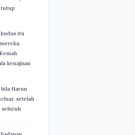
 tutup
kudus itu
 mereka,
n Kemah
la kenajisan
 bila Harun
luar, setelah
 seluruh
i hadapan