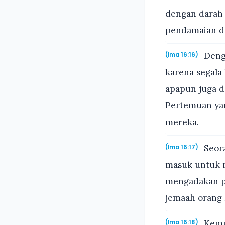
dengan darah 
pendamaian da
Denga
(Ima 16:16)
karena segala
apapun juga 
Pertemuan yan
mereka.
Seora
(Ima 16:17)
masuk untuk m
mengadakan pe
jemaah orang I
Kemud
(Ima 16:18)