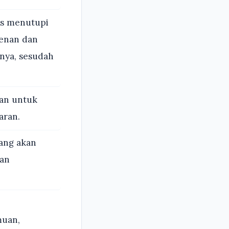
us menutupi
lenan dan
nnya, sesudah
tan untuk
aran.
ang akan
ian
muan,