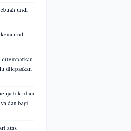
sebuah undi
 kena undi
h ditempatkan
u dilepaskan
enjadi korban
ya dan bagi
ri atas