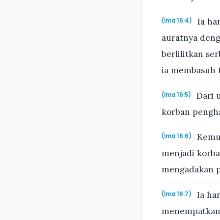
Ia ha
(Ima 16:4)
auratnya deng
berlilitkan s
ia membasuh t
Dari 
(Ima 16:5)
korban pengha
Kemud
(Ima 16:6)
menjadi korba
mengadakan pe
Ia ha
(Ima 16:7)
menempatkann