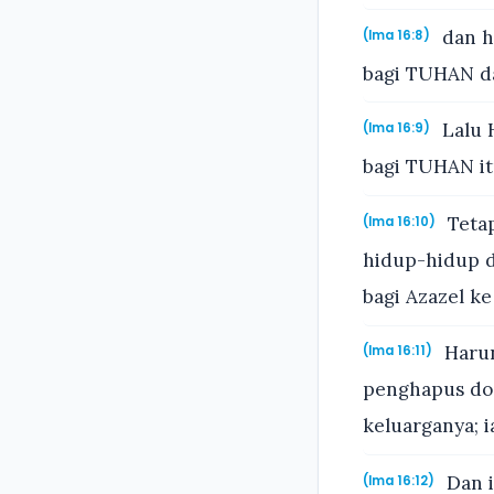
dan h
(Ima 16:8)
bagi TUHAN da
Lalu 
(Ima 16:9)
bagi TUHAN it
Tetap
(Ima 16:10)
hidup-hidup 
bagi Azazel k
Harun
(Ima 16:11)
penghapus dos
keluarganya; 
Dan i
(Ima 16:12)