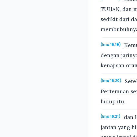
TUHAN, dan m
sedikit dari 
membubuhnya 
Kemud
(Ima 16:19)
dengan jariny
kenajisan oran
Sete
(Ima 16:20)
Pertemuan se
hidup itu,
dan H
(Ima 16:21)
jantan yang h