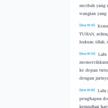
mezbah yang 
wangian yang 
Kemud
(Ima 16:13)
TUHAN, sehing
hukum Allah, s
Lalu 
(Ima 16:14)
memercikkanny
ke depan tutu
dengan jarinya
Lalu 
(Ima 16:15)
penghapus dos
kemudian haru