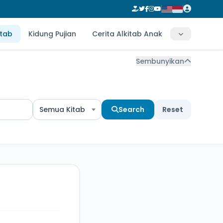
itab
Kidung Pujian
Cerita Alkitab Anak
Sembunyikan
Semua Kitab
Search
Reset