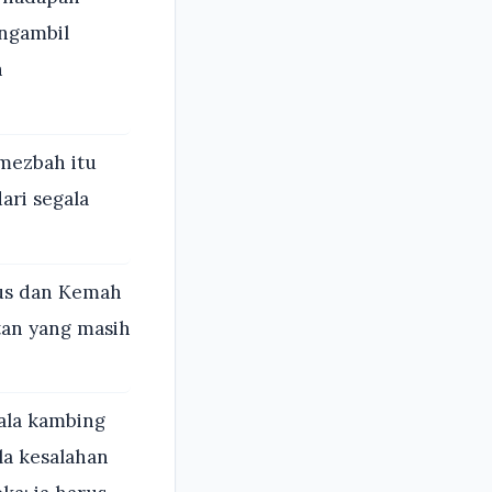
ngambil
n
 mezbah itu
ari segala
us dan Kemah
an yang masih
ala kambing
la kesalahan