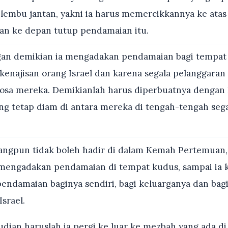
lembu jantan, yakni ia harus memercikkannya ke atas
n ke depan tutup pendamaian itu.
n demikian ia mengadakan pendamaian bagi tempat 
 kenajisan orang Israel dan karena segala pelanggaran
dosa mereka. Demikianlah harus diperbuatnya denga
g tetap diam di antara mereka di tengah-tengah sega
ngpun tidak boleh hadir di dalam Kemah Pertemuan,
engadakan pendamaian di tempat kudus, sampai ia ke
ndamaian baginya sendiri, bagi keluarganya dan bagi
srael.
ian haruslah ia pergi ke luar ke mezbah yang ada d