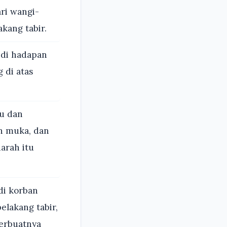
ri wangi-
kang tabir.
 di hadapan
 di atas
tu dan
n muka, dan
arah itu
di korban
lakang tabir,
perbuatnya