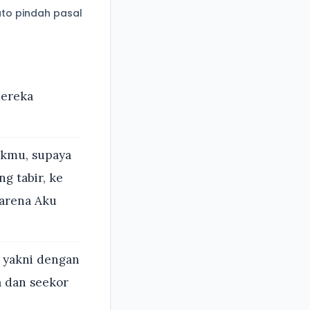
to pindah pasal
mereka
akmu, supaya
g tabir, ke
karena Aku
 yakni dengan
 dan seekor