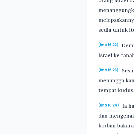
orang Israel 
menanggungkan
melepaskannya
sedia untuk it
Demik
(Ima 16:22)
Israel ke tan
Sesu
(Ima 16:23)
menanggalkan 
tempat kudus 
Ia h
(Ima 16:24)
dan mengenaka
korban bakara