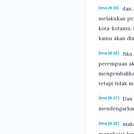
dan 
(Ima 26:25)
melakukan pem
kota-kotamu,
kamu akan di
Jika
(Ima 26:26)
perempuan ak
mengembalika
tetapi tidak 
Dan 
(Ima 26:27)
mendengarkan
maka
(Ima 26:28)