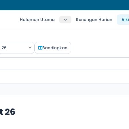
Halaman Utama
Renungan Harian
Alk
26
Bandingkan
 26