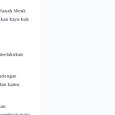
tanah Mesir,
hkan kayu kuk
k melakukan
ndengar
 dan kamu
kan
 membuat mata