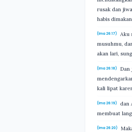
rusak dan jiw
habis dimaka
Aku 
(Ima 26:17)
musuhmu, dan
akan lari, su
Dan 
(Ima 26:18)
mendengarkan
kali lipat kar
dan 
(Ima 26:19)
membuat langi
Maka
(Ima 26:20)