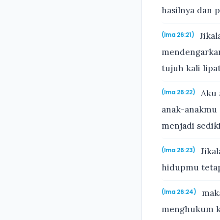
hasilnya dan 
Jika
(Ima 26:21)
mendengarkan
tujuh kali lip
Aku 
(Ima 26:22)
anak-anakmu 
menjadi sediki
Jika
(Ima 26:23)
hidupmu teta
maka
(Ima 26:24)
menghukum kam