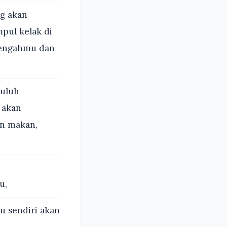
g akan
pul kelak di
tengahmu dan
uluh
 akan
n makan,
u,
 sendiri akan