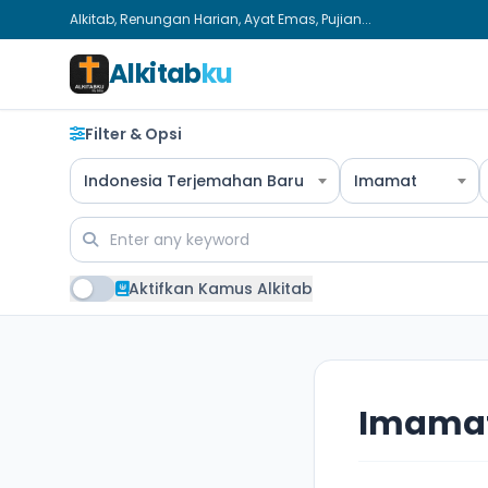
Alkitab, Renungan Harian, Ayat Emas, Pujian...
Alkitab
ku
Filter & Opsi
Indonesia Terjemahan Baru
Imamat
Aktifkan Kamus Alkitab
Imamat