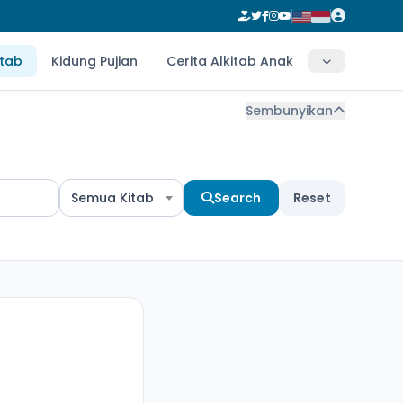
itab
Kidung Pujian
Cerita Alkitab Anak
Sembunyikan
Semua Kitab
Search
Reset