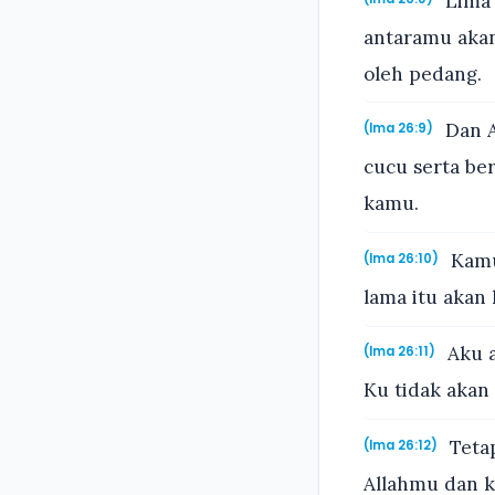
Lima 
antaramu aka
oleh pedang.
Dan A
(Ima 26:9)
cucu serta b
kamu.
Kamu 
(Ima 26:10)
lama itu akan
Aku a
(Ima 26:11)
Ku tidak akan
Tetap
(Ima 26:12)
Allahmu dan 