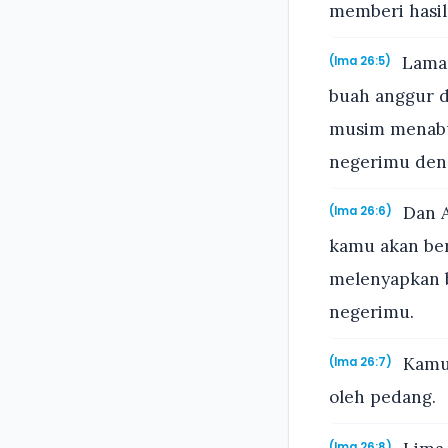
memberi hasi
Laman
(Ima 26:5)
buah anggur 
musim menabu
negerimu den
Dan A
(Ima 26:6)
kamu akan ber
melenyapkan b
negerimu.
Kamu 
(Ima 26:7)
oleh pedang.
(Ima 26:8)