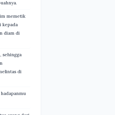
buahnya.
sim memetik
i kepada
n diam di
, sehingga
an
elintas di
i hadapanmu