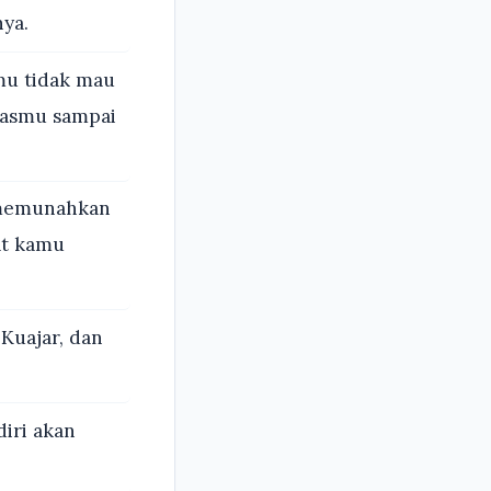
ya.
mu tidak mau
asmu sampai
 memunahkan
at kamu
Kuajar, dan
iri akan