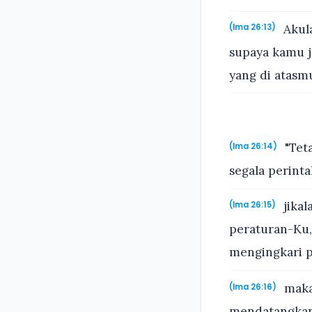
Akul
(Ima 26:13)
supaya kamu j
yang di atasm
"Tet
(Ima 26:14)
segala perinta
jika
(Ima 26:15)
peraturan-Ku,
mengingkari p
maka
(Ima 26:16)
mendatangkan