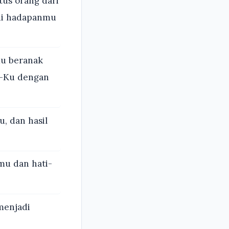
tus orang dari
di hadapanmu
u beranak
n-Ku dengan
, dan hasil
u dan hati-
menjadi