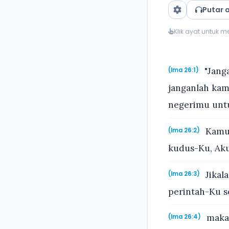
Putar 
Klik ayat untuk 
"Jang
(Ima 26:1)
janganlah kam
negerimu unt
Kamu 
(Ima 26:2)
kudus-Ku, Ak
Jikal
(Ima 26:3)
perintah-Ku s
maka 
(Ima 26:4)