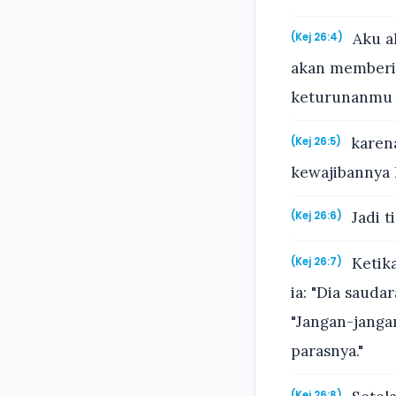
Aku a
(Kej 26:4)
akan memberik
keturunanmu 
karen
(Kej 26:5)
kewajibannya 
Jadi t
(Kej 26:6)
Ketika
(Kej 26:7)
ia: "Dia sauda
"Jangan-janga
parasnya."
(Kej 26:8)