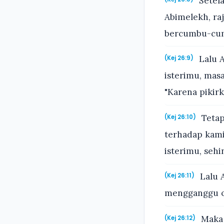
Setela
Abimelekh, raj
bercumbu-cumb
Lalu A
(Kej 26:9)
isterimu, mas
"Karena pikirk
Tetap
(Kej 26:10)
terhadap kami?
isterimu, seh
Lalu 
(Kej 26:11)
mengganggu ora
Maka 
(Kej 26:12)