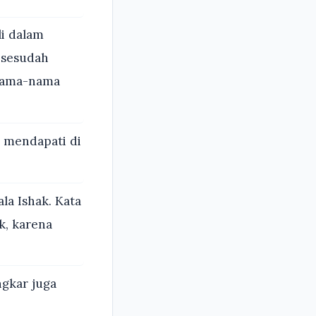
i dalam
n sesudah
nama-nama
 mendapati di
la Ishak. Kata
k, karena
gkar juga