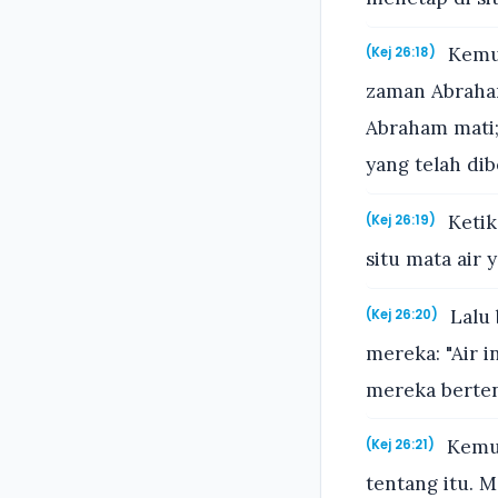
Kemud
(Kej 26:18)
zaman Abraham
Abraham mati
yang telah dib
Ketik
(Kej 26:19)
situ mata air 
Lalu 
(Kej 26:20)
mereka: "Air 
mereka berten
Kemud
(Kej 26:21)
tentang itu. 