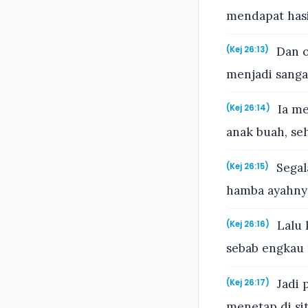
mendapat hasil
Dan o
(Kej 26:13)
menjadi sanga
Ia me
(Kej 26:14)
anak buah, se
Segal
(Kej 26:15)
hamba ayahnya 
Lalu 
(Kej 26:16)
sebab engkau t
Jadi 
(Kej 26:17)
menetap di sit