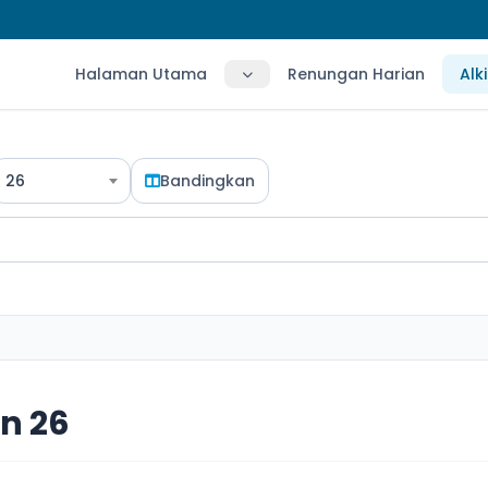
Halaman Utama
Renungan Harian
Alk
26
Bandingkan
n 26