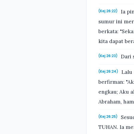
Ia pi
(Kej 26:22)
sumur ini mer
berkata: "Sek
kita dapat ber
Dari 
(Kej 26:23)
Lalu
(Kej 26:24)
berfirman: "A
engkau; Aku 
Abraham, hamb
Sesud
(Kej 26:25)
TUHAN. Ia me