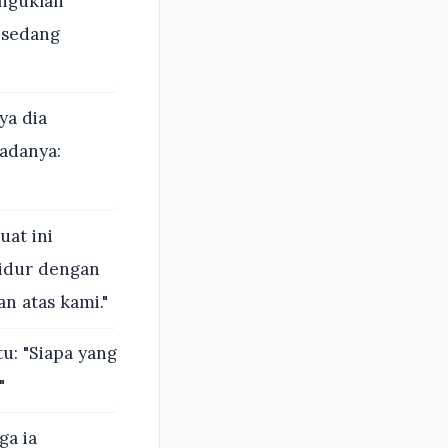
enguklah
k sedang
ya dia
adanya:
uat ini
tidur dengan
n atas kami."
u: "Siapa yang
"
ga ia