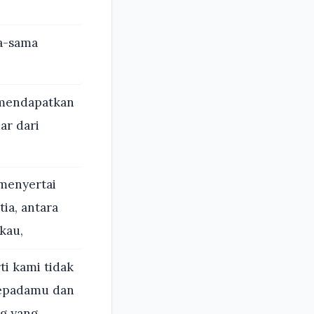
a-sama
 mendapatkan
ar dari
menyertai
ia, antara
kau,
ti kami tidak
kepadamu dan
g yang