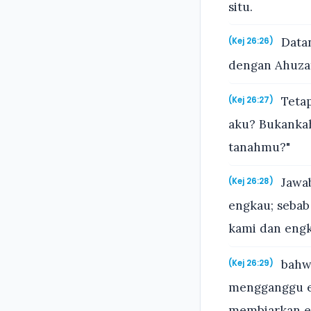
situ.
Datan
(Kej 26:26)
dengan Ahuzat
Tetap
(Kej 26:27)
aku? Bukankah
tanahmu?"
Jawab
(Kej 26:28)
engkau; sebab
kami dan engk
bahwa
(Kej 26:29)
mengganggu e
membiarkan e