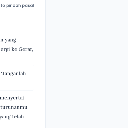
to pindah pasal
an yang
ergi ke Gerar,
"Janganlah
 menyertai
keturunanmu
yang telah