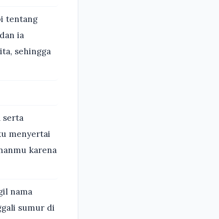
pi tentang
dan ia
ta, sehingga
 serta
ku menyertai
unanmu karena
gil nama
gali sumur di