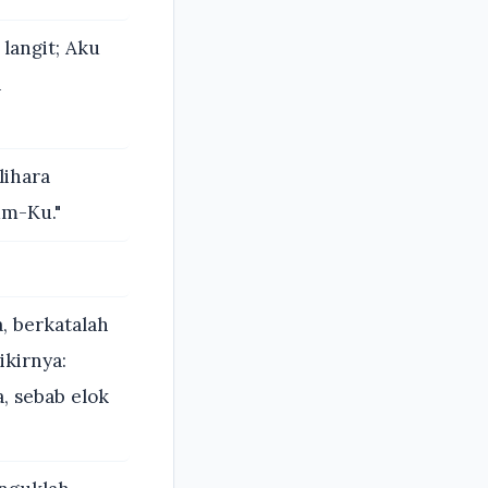
langit; Aku
h
ihara
um-Ku."
, berkatalah
ikirnya:
, sebab elok