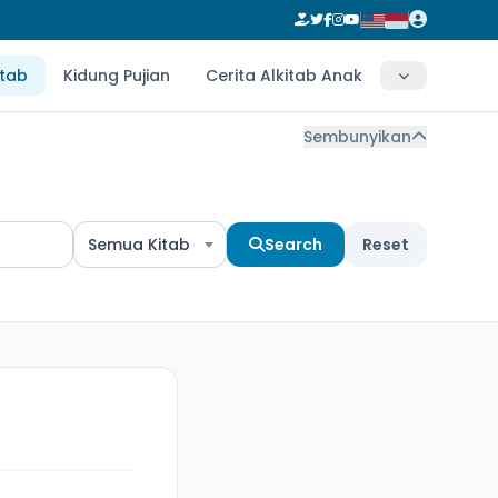
itab
Kidung Pujian
Cerita Alkitab Anak
Sembunyikan
Semua Kitab
Search
Reset