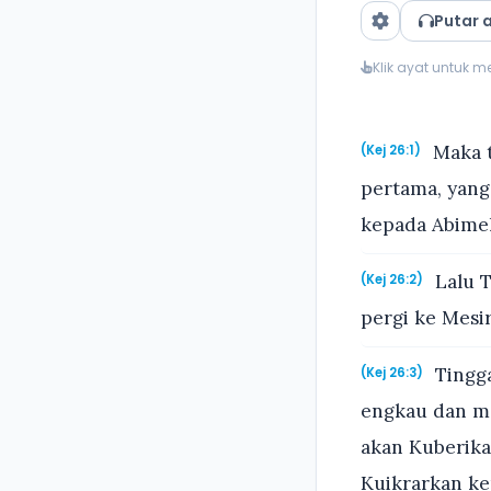
Putar 
Klik ayat untuk 
Maka t
(Kej 26:1)
pertama, yang
kepada Abimele
Lalu T
(Kej 26:2)
pergi ke Mesi
Tingga
(Kej 26:3)
engkau dan m
akan Kuberika
Kuikrarkan k