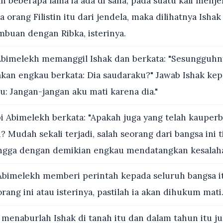
h beberapa lama ia ada di sana, pada suatu kali menj
a orang Filistin itu dari jendela, maka dilihatnya Isha
uan dengan Ribka, isterinya.
bimelekh memanggil Ishak dan berkata: "Sesungguhn
akan engkau berkata: Dia saudaraku?" Jawab Ishak kep
u: Jangan-jangan aku mati karena dia."
i Abimelekh berkata: "Apakah juga yang telah kauperb
 Mudah sekali terjadi, salah seorang dari bangsa ini 
ingga dengan demikian engkau mendatangkan kesalaha
Abimelekh memberi perintah kepada seluruh bangsa it
ng ini atau isterinya, pastilah ia akan dihukum mati.
menaburlah Ishak di tanah itu dan dalam tahun itu ju