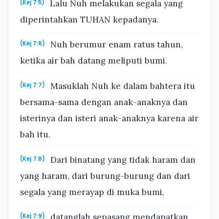
Lalu Nuh melakukan segala yang
(Kej 7:5)
diperintahkan TUHAN kepadanya.
Nuh berumur enam ratus tahun,
(Kej 7:6)
ketika air bah datang meliputi bumi.
Masuklah Nuh ke dalam bahtera itu
(Kej 7:7)
bersama-sama dengan anak-anaknya dan
isterinya dan isteri anak-anaknya karena air
bah itu.
Dari binatang yang tidak haram dan
(Kej 7:8)
yang haram, dari burung-burung dan dari
segala yang merayap di muka bumi,
datanglah sepasang mendapatkan
(Kej 7:9)