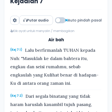
Kejadian 7
Putar audio
Auto pindah pasal
Klik ayat untuk menyalin / membagikan
Air bah
Lalu berfirmanlah TUHAN kepada
(Kej 7:1)
Nuh: "Masuklah ke dalam bahtera itu,
engkau dan seisi rumahmu, sebab
engkaulah yang Kulihat benar di hadapan-
Ku di antara orang zaman ini.
Dari segala binatang yang tidak
(Kej 7:2)
haram haruslah kauambil tujuh pasang,