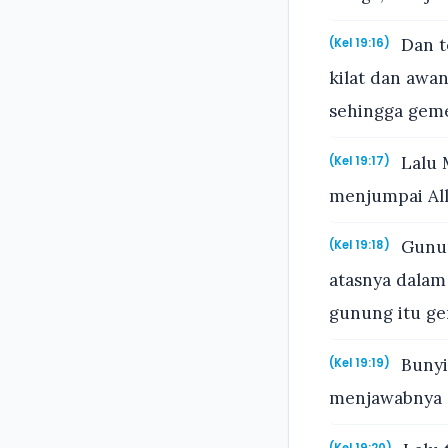
Dan te
(Kel 19:16)
kilat dan awa
sehingga geme
Lalu 
(Kel 19:17)
menjumpai All
Gunun
(Kel 19:18)
atasnya dalam
gunung itu ge
Bunyi 
(Kel 19:19)
menjawabnya 
(Kel 19:20)