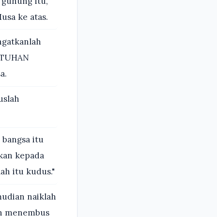
 gunung itu,
sa ke atas.
ngatkanlah
n TUHAN
a.
uslah
bangsa itu
tkan kepada
ah itu kudus."
mudian naiklah
leh menembus