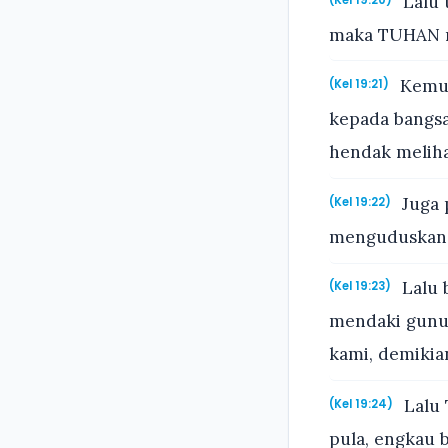
Lalu 
maka TUHAN me
Kemud
(Kel 19:21)
kepada bangs
hendak meliha
Juga 
(Kel 19:22)
menguduskan 
Lalu 
(Kel 19:23)
mendaki gunun
kami, demikian
Lalu 
(Kel 19:24)
pula, engkau 