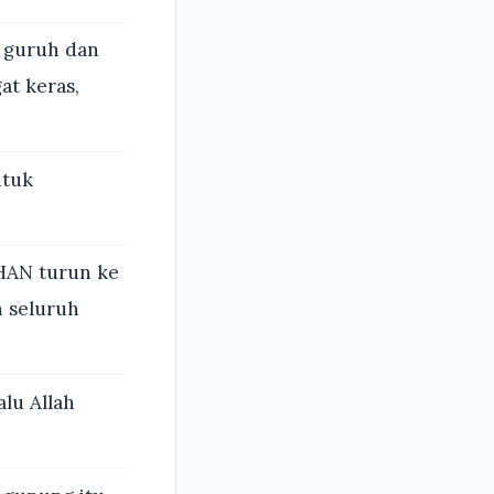
a guruh dan
at keras,
ntuk
HAN turun ke
n seluruh
alu Allah