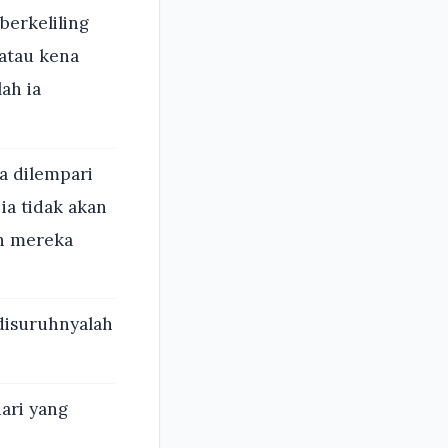
berkeliling
 atau kena
ah ia
a dilempari
ia tidak akan
ah mereka
disuruhnyalah
ari yang