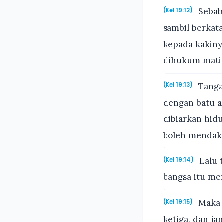
Sebab 
(Kel 19:12)
sambil berkat
kepada kakiny
dihukum mati
Tangan
(Kel 19:13)
dengan batu at
dibiarkan hid
boleh mendaki
Lalu 
(Kel 19:14)
bangsa itu me
Maka k
(Kel 19:15)
ketiga, dan j