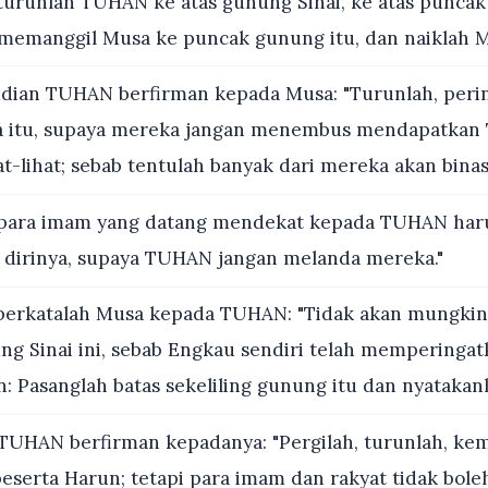
turunlah TUHAN ke atas gunung Sinai, ke atas puncak
manggil Musa ke puncak gunung itu, dan naiklah Mu
ian TUHAN berfirman kepada Musa: "Turunlah, peri
a itu, supaya mereka jangan menembus mendapatka
t-lihat; sebab tentulah banyak dari mereka akan binas
para imam yang datang mendekat kepada TUHAN har
dirinya, supaya TUHAN jangan melanda mereka."
berkatalah Musa kepada TUHAN: "Tidak akan mungkin 
g Sinai ini, sebab Engkau sendiri telah memperinga
: Pasanglah batas sekeliling gunung itu dan nyatakanl
TUHAN berfirman kepadanya: "Pergilah, turunlah, ke
beserta Harun; tetapi para imam dan rakyat tidak bo