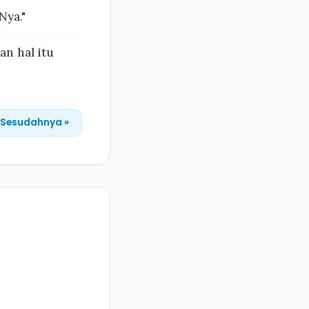
ya."
n hal itu
Sesudahnya »