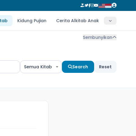
itab
Kidung Pujian
Cerita Alkitab Anak
Sembunyikan
Semua Kitab
Search
Reset