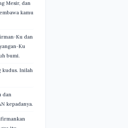
ng Mesir, dan
 membawa kamu
firman-Ku dan
ayangan-Ku
ruh bumi.
kudus. Inilah
u dan
AN kepadanya.
ifirmankan