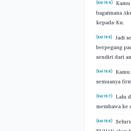
Kamu s
(Kel 19:4)
bagaimana Ak
kepada-Ku.
Jadi s
(Kel 19:5)
berpegang pad
sendiri dari 
Kamu a
(Kel 19:6)
semuanya firm
Lalu d
(Kel 19:7)
membawa ke d
Seluru
(Kel 19:8)