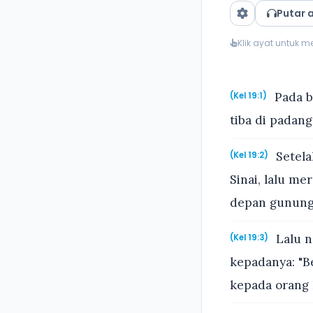
Putar 
Klik ayat untuk 
Pada bu
(Kel 19:1)
tiba di padang
Setela
(Kel 19:2)
Sinai, lalu m
depan gunung 
Lalu n
(Kel 19:3)
kepadanya: "B
kepada orang I