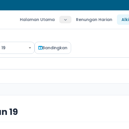
Halaman Utama
Renungan Harian
Alk
19
Bandingkan
n 19