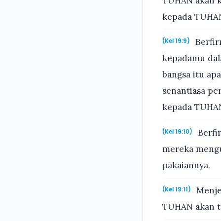
TUHAN akan k
kepada TUHA
Berfir
(Kel 19:9)
kepadamu dala
bangsa itu ap
senantiasa pe
kepada TUHA
Berfi
(Kel 19:10)
mereka mengud
pakaiannya.
Menjel
(Kel 19:11)
TUHAN akan tu