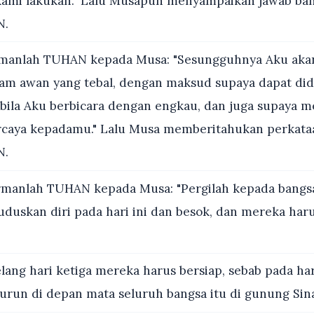
ami lakukan." Lalu Musapun menyampaikan jawab ban
N.
manlah TUHAN kepada Musa: "Sesungguhnya Aku aka
m awan yang tebal, dengan maksud supaya dapat did
abila Aku berbicara dengan engkau, dan juga supaya 
rcaya kepadamu." Lalu Musa memberitahukan perkataa
N.
rmanlah TUHAN kepada Musa: "Pergilah kepada bangsa
uskan diri pada hari ini dan besok, dan mereka har
ang hari ketiga mereka harus bersiap, sebab pada har
run di depan mata seluruh bangsa itu di gunung Sina