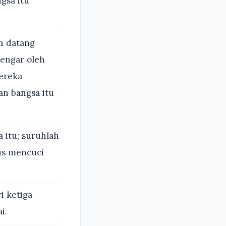
gsa itu
n datang
engar oleh
mereka
n bangsa itu
 itu; suruhlah
us mencuci
i ketiga
i.