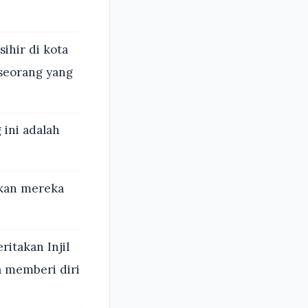
ihir di kota
 seorang yang
 ini adalah
bkan mereka
itakan Injil
a memberi diri