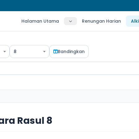
Halaman Utama
Renungan Harian
Alk
8
Bandingkan
ara Rasul 8