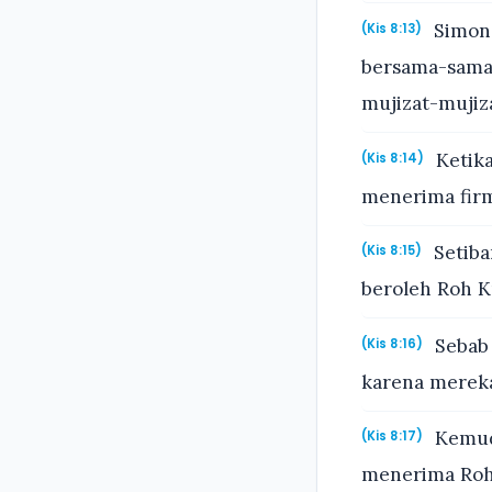
Simon 
(Kis 8:13)
bersama-sama 
mujizat-mujiza
Ketika
(Kis 8:14)
menerima firm
Setiba
(Kis 8:15)
beroleh Roh K
Sebab 
(Kis 8:16)
karena mereka
Kemudi
(Kis 8:17)
menerima Roh