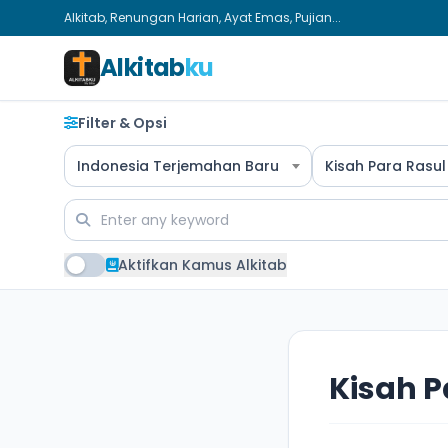
Alkitab, Renungan Harian, Ayat Emas, Pujian...
Alkitab
ku
Filter & Opsi
Indonesia Terjemahan Baru
Kisah Para Rasul
Aktifkan Kamus Alkitab
Kisah P