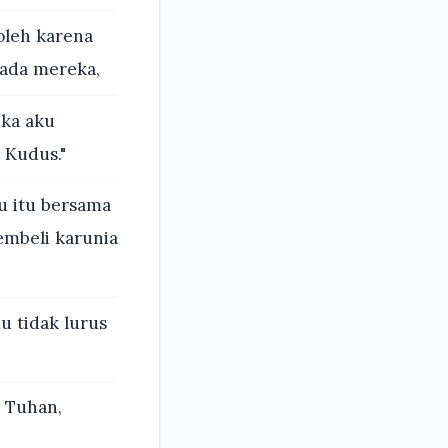
oleh karena
ada mereka,
ika aku
 Kudus."
u itu bersama
mbeli karunia
u tidak lurus
a Tuhan,