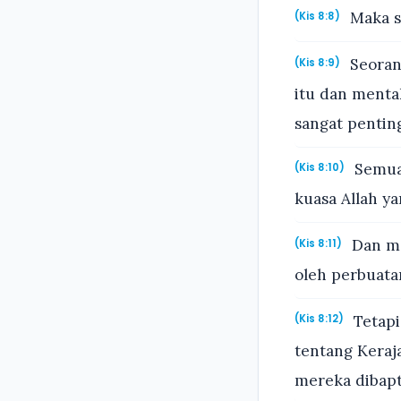
Maka sa
(Kis 8:8)
Seoran
(Kis 8:9)
itu dan menta
sangat pentin
Semua 
(Kis 8:10)
kuasa Allah ya
Dan me
(Kis 8:11)
oleh perbuatan
Tetapi
(Kis 8:12)
tentang Keraj
mereka dibapt