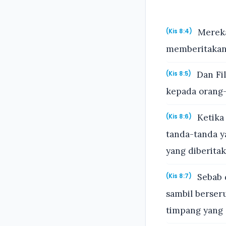
Mereka 
(Kis 8:4)
memberitakan 
Dan Fil
(Kis 8:5)
kepada orang-
Ketika
(Kis 8:6)
tanda-tanda y
yang diberitak
Sebab d
(Kis 8:7)
sambil berser
timpang yang