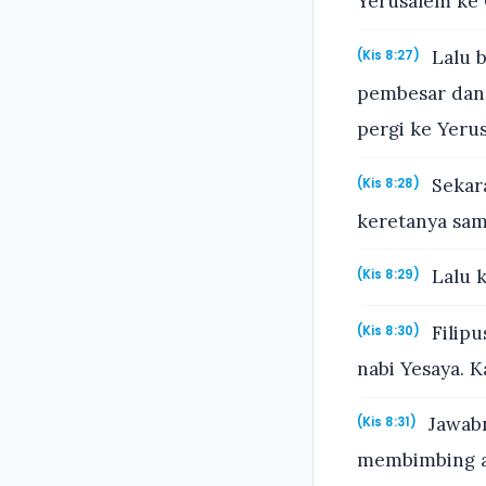
Yerusalem ke G
Lalu b
(Kis 8:27)
pembesar dan 
pergi ke Yeru
Sekara
(Kis 8:28)
keretanya sam
Lalu k
(Kis 8:29)
Filipu
(Kis 8:30)
nabi Yesaya. K
Jawabn
(Kis 8:31)
membimbing ak