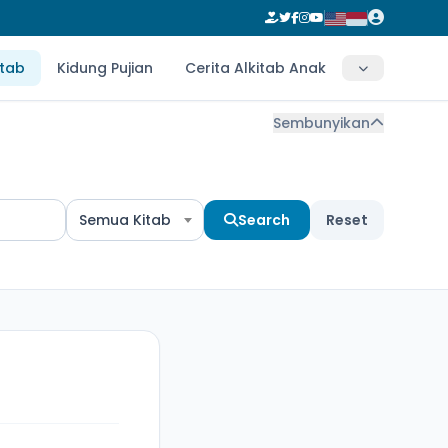
itab
Kidung Pujian
Cerita Alkitab Anak
Sembunyikan
Semua Kitab
Search
Reset