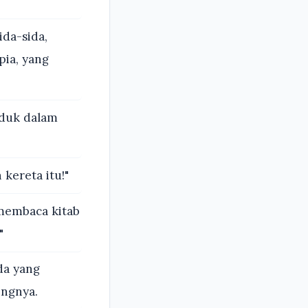
ida-sida,
pia, yang
uduk dalam
 kereta itu!"
 membaca kitab
"
da yang
ingnya.