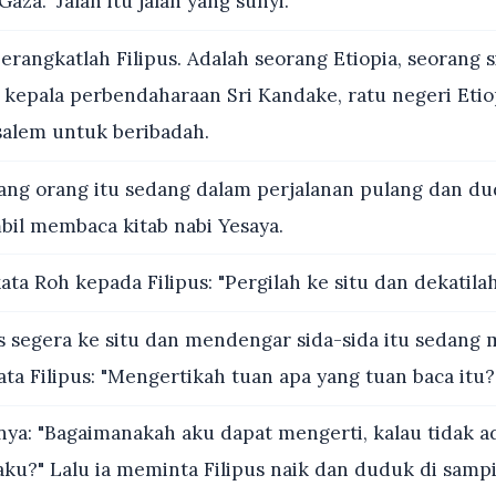
aza." Jalan itu jalan yang sunyi.
erangkatlah Filipus. Adalah seorang Etiopia, seorang s
kepala perbendaharaan Sri Kandake, ratu negeri Etio
salem untuk beribadah.
ng orang itu sedang dalam perjalanan pulang dan d
bil membaca kitab nabi Yesaya.
ata Roh kepada Filipus: "Pergilah ke situ dan dekatilah
s segera ke situ dan mendengar sida-sida itu sedang
ata Filipus: "Mengertikah tuan apa yang tuan baca itu?
ya: "Bagaimanakah aku dapat mengerti, kalau tidak a
u?" Lalu ia meminta Filipus naik dan duduk di samp