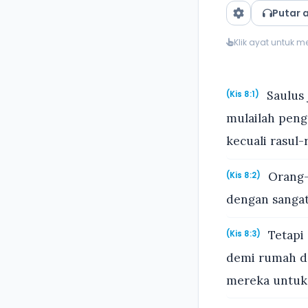
Putar 
Klik ayat untuk 
Saulus 
(Kis 8:1)
mulailah peng
kecuali rasul-
Orang-
(Kis 8:2)
dengan sangat
Tetapi
(Kis 8:3)
demi rumah d
mereka untuk 