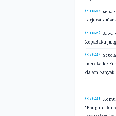
sebab 
(Kis 8:23)
terjerat dalam
Jawab
(Kis 8:24)
kepadaku janga
Setela
(Kis 8:25)
mereka ke Yer
dalam banyak 
Kemudi
(Kis 8:26)
"Bangunlah da