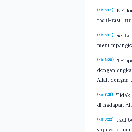
Ketika
(Kis 8:18)
rasul-rasul i
serta 
(Kis 8:19)
menumpangkan 
Tetapi
(Kis 8:20)
dengan engka
Allah dengan 
Tidak 
(Kis 8:21)
di hadapan All
Jadi b
(Kis 8:22)
supaya Ia men