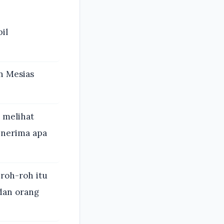
il
n Mesias
 melihat
enerima apa
 roh-roh itu
dan orang