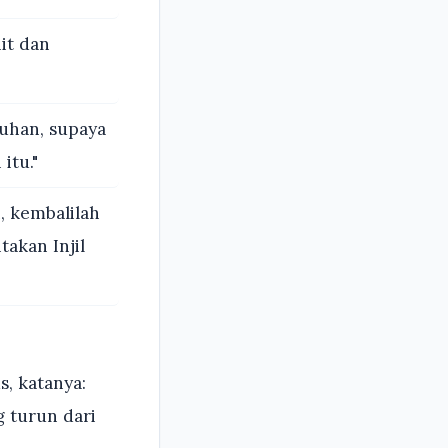
it dan
uhan, supaya
itu."
, kembalilah
akan Injil
, katanya:
g turun dari