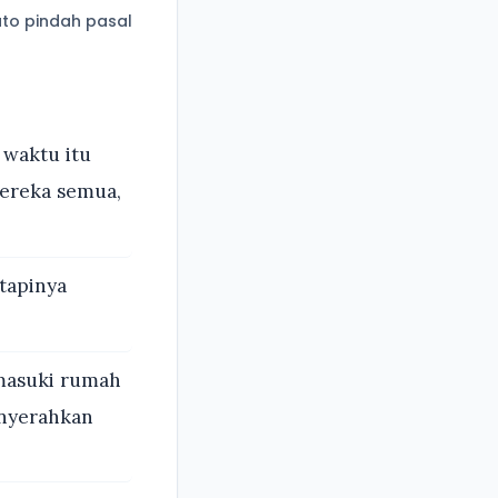
to pindah pasal
 waktu itu
Mereka semua,
tapinya
masuki rumah
enyerahkan