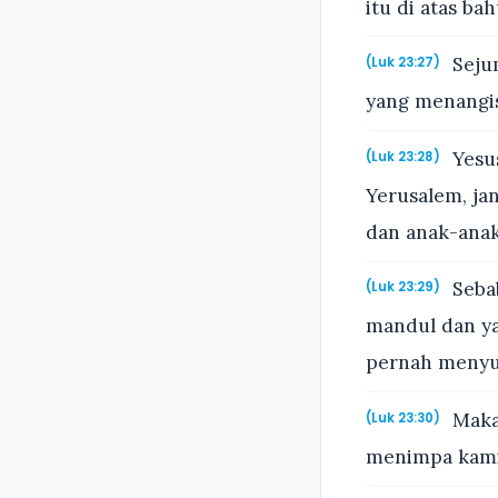
itu di atas ba
Sejum
(Luk 23:27)
yang menangis
Yesus
(Luk 23:28)
Yerusalem, ja
dan anak-ana
Sebab
(Luk 23:29)
mandul dan ya
pernah menyu
Maka
(Luk 23:30)
menimpa kami!