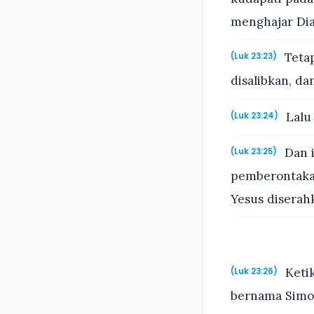
menghajar Dia
Tetap
(Luk 23:23)
disalibkan, d
Lalu
(Luk 23:24)
Dan i
(Luk 23:25)
pemberontakan
Yesus disera
Keti
(Luk 23:26)
bernama Simon 