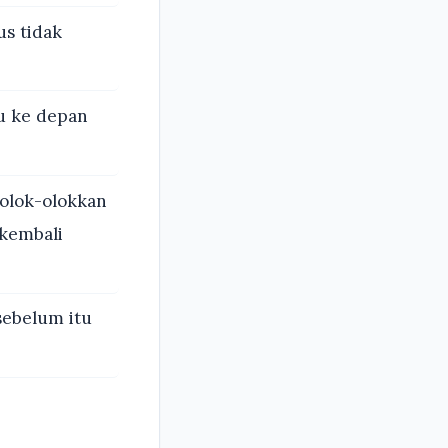
us tidak
u ke depan
olok-olokkan
 kembali
sebelum itu