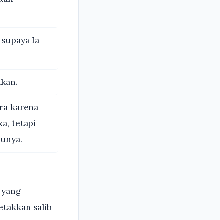
supaya Ia
lkan.
ra karena
, tetapi
unya.
 yang
etakkan salib