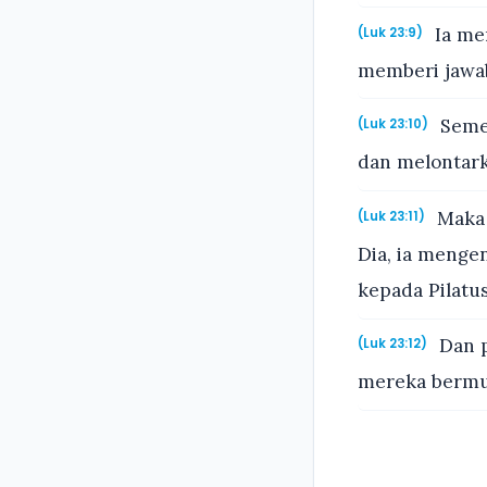
Ia me
(Luk 23:9)
memberi jawa
Semen
(Luk 23:10)
dan melontark
Maka 
(Luk 23:11)
Dia, ia menge
kepada Pilatus
Dan p
(Luk 23:12)
mereka bermu