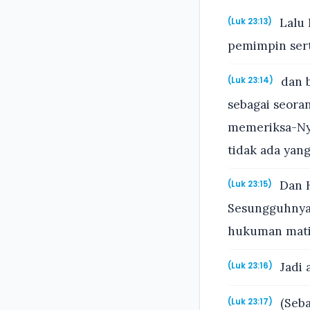
Lalu 
(Luk 23:13)
pemimpin sert
dan b
(Luk 23:14)
sebagai seora
memeriksa-Ny
tidak ada yan
Dan H
(Luk 23:15)
Sesungguhnya 
hukuman mati
Jadi 
(Luk 23:16)
(Seba
(Luk 23:17)