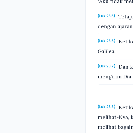
"Aku tidak me
Tetapi
(Luk 23:5)
dengan ajaran-
Ketika
(Luk 23:6)
Galilea.
Dan ke
(Luk 23:7)
mengirim Dia 
Ketika
(Luk 23:8)
melihat-Nya, 
melihat bagai