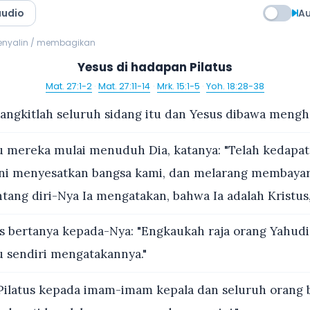
audio
Au
menyalin / membagikan
Yesus di hadapan Pilatus
Mat. 27:1-2
·
Mat. 27:11-14
·
Mrk. 15:1-5
·
Yoh. 18:28-38
angkitlah seluruh sidang itu dan Yesus dibawa mengh
u mereka mulai menuduh Dia, katanya: "Telah kedapat
ni menyesatkan bangsa kami, dan melarang membayar
ntang diri-Nya Ia mengatakan, bahwa Ia adalah Kristus, 
s bertanya kepada-Nya: "Engkaukah raja orang Yahudi
u sendiri mengatakannya."
Pilatus kepada imam-imam kepala dan seluruh orang b