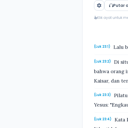
Putar 
Klik ayat untuk 
Lalu b
(Luk 23:1)
Di sit
(Luk 23:2)
bahwa orang i
Kaisar, dan te
Pilatu
(Luk 23:3)
Yesus: "Engka
Kata 
(Luk 23:4)