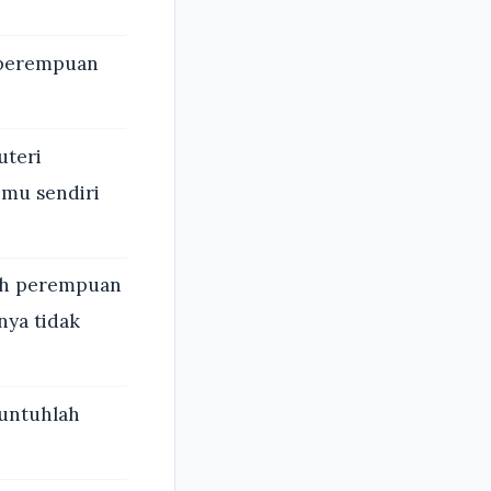
k perempuan
uteri
imu sendiri
lah perempuan
nya tidak
untuhlah