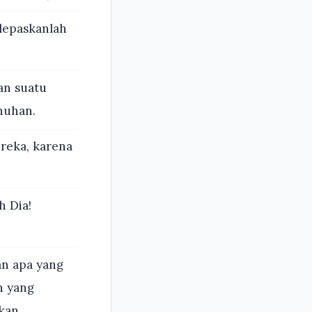
lepaskanlah
an suatu
nuhan.
ereka, karena
h Dia!
an apa yang
n yang
akan