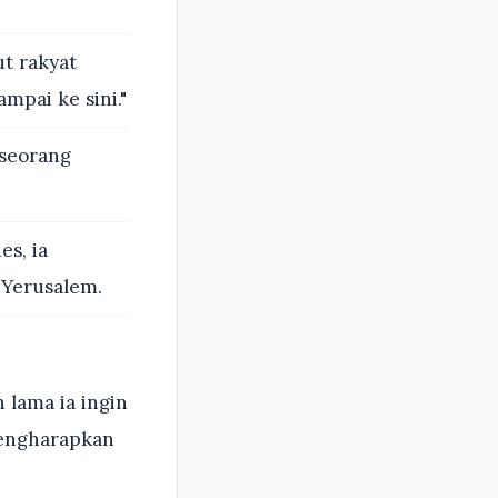
t rakyat
mpai ke sini."
 seorang
es, ia
 Yerusalem.
 lama ia ingin
mengharapkan