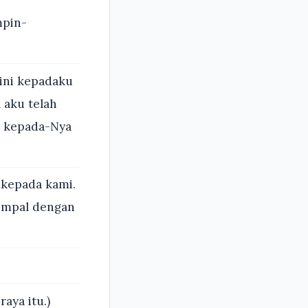
mpin-
ini kepadaku
 aku telah
n kepada-Nya
 kepada kami.
timpal dengan
aya itu.)