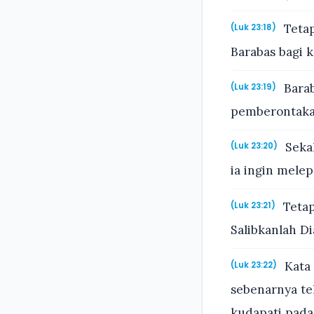
Tetap
(Luk 23:18)
Barabas bagi k
Barab
(Luk 23:19)
pemberontakan
Sekal
(Luk 23:20)
ia ingin melep
Tetap
(Luk 23:21)
Salibkanlah Di
Kata 
(Luk 23:22)
sebenarnya te
kudapati pada