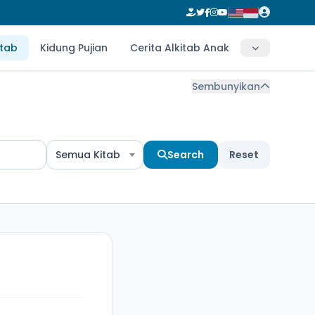
itab
Kidung Pujian
Cerita Alkitab Anak
Sembunyikan
Semua Kitab
Search
Reset