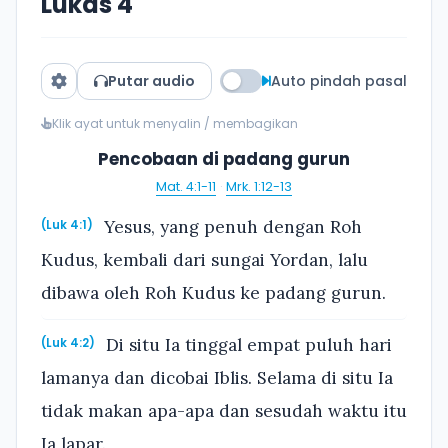
Lukas 4
Putar audio
Auto pindah pasal
Klik ayat untuk menyalin / membagikan
Pencobaan di padang gurun
Mat. 4:1-11
·
Mrk. 1:12-13
Yesus, yang penuh dengan Roh
(Luk 4:1)
Kudus, kembali dari sungai Yordan, lalu
dibawa oleh Roh Kudus ke padang gurun.
Di situ Ia tinggal empat puluh hari
(Luk 4:2)
lamanya dan dicobai Iblis. Selama di situ Ia
tidak makan apa-apa dan sesudah waktu itu
Ia lapar.