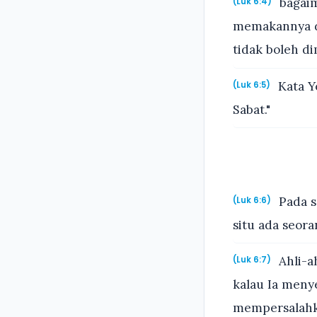
bagaim
(Luk 6:4)
memakannya d
tidak boleh d
Kata Y
(Luk 6:5)
Sabat."
Pada s
(Luk 6:6)
situ ada seor
Ahli-a
(Luk 6:7)
kalau Ia meny
mempersalahk