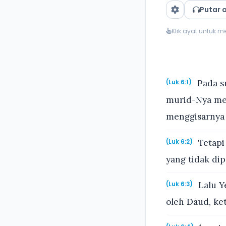
Putar 
Klik ayat untuk 
Pada su
(Luk 6:1)
murid-Nya me
menggisarnya
Tetapi
(Luk 6:2)
yang tidak di
Lalu Y
(Luk 6:3)
oleh Daud, ke