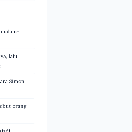
semalam-
a, lalu
:
ara Simon,
sebut orang
jadi