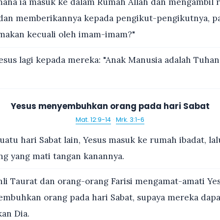
ana ia masuk ke dalam Rumah Allah dan mengambil rot
an memberikannya kepada pengikut-pengikutnya, pad
imakan kecuali oleh imam-imam?"
esus lagi kepada mereka: "Anak Manusia adalah Tuhan 
Yesus menyembuhkan orang pada hari Sabat
Mat. 12:9-14
·
Mrk. 3:1-6
uatu hari Sabat lain, Yesus masuk ke rumah ibadat, lal
ang yang mati tangan kanannya.
hli Taurat dan orang-orang Farisi mengamat-amati Yes
embuhkan orang pada hari Sabat, supaya mereka dapa
an Dia.