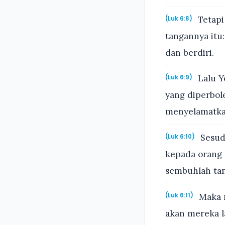
Tetapi
(Luk 6:8)
tangannya itu
dan berdiri.
Lalu Y
(Luk 6:9)
yang diperbole
menyelamatka
Sesuda
(Luk 6:10)
kepada orang 
sembuhlah ta
Maka m
(Luk 6:11)
akan mereka l