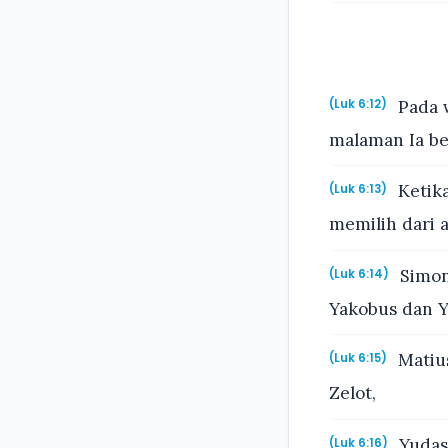
Pada w
(Luk 6:12)
malaman Ia be
Ketika
(Luk 6:13)
memilih dari 
Simon
(Luk 6:14)
Yakobus dan Y
Matius
(Luk 6:15)
Zelot,
Yudas
(Luk 6:16)