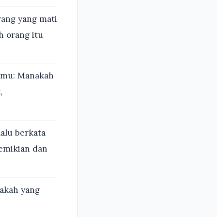
rang yang mati
h orang itu
kamu: Manakah
,
alu berkata
demikian dan
akah yang