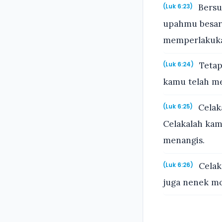
Bersu
(Luk 6:23)
upahmu besar 
memperlakuka
Tetap
(Luk 6:24)
kamu telah m
Celaka
(Luk 6:25)
Celakalah kam
menangis.
Celak
(Luk 6:26)
juga nenek mo