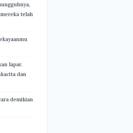
esungguhnya,
 mereka telah
 kekayaanmu
an lapar.
ukacita dan
cara demikian