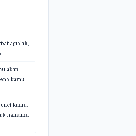
bahagialah,
h.
amu akan
arena kamu
benci kamu,
olak namamu