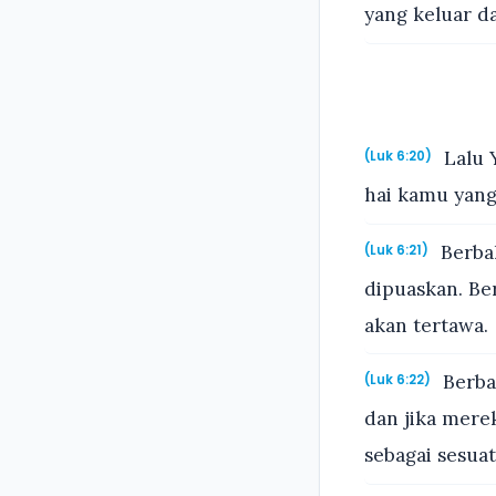
yang keluar d
Lalu 
(Luk 6:20)
hai kamu yang
Berbah
(Luk 6:21)
dipuaskan. Be
akan tertawa.
Berba
(Luk 6:22)
dan jika mer
sebagai sesuat