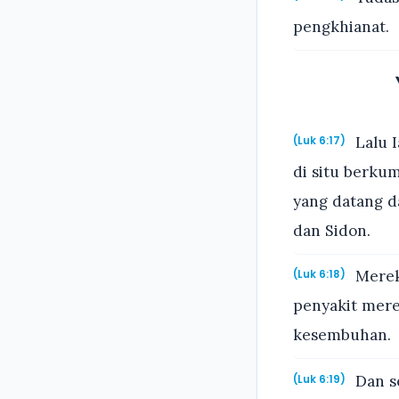
pengkhianat.
Lalu I
(Luk 6:17)
di situ berku
yang datang d
dan Sidon.
Merek
(Luk 6:18)
penyakit mere
kesembuhan.
Dan s
(Luk 6:19)