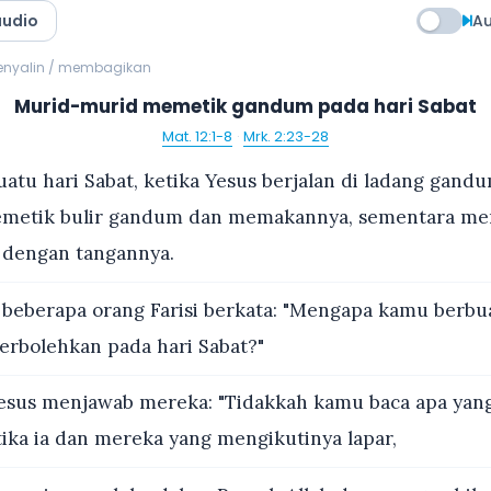
audio
Au
menyalin / membagikan
Murid-murid memetik gandum pada hari Sabat
Mat. 12:1-8
·
Mrk. 2:23-28
atu hari Sabat, ketika Yesus berjalan di ladang gand
metik bulir gandum dan memakannya, sementara me
 dengan tangannya.
 beberapa orang Farisi berkata: "Mengapa kamu berbu
perbolehkan pada hari Sabat?"
esus menjawab mereka: "Tidakkah kamu baca apa yang
tika ia dan mereka yang mengikutinya lapar,