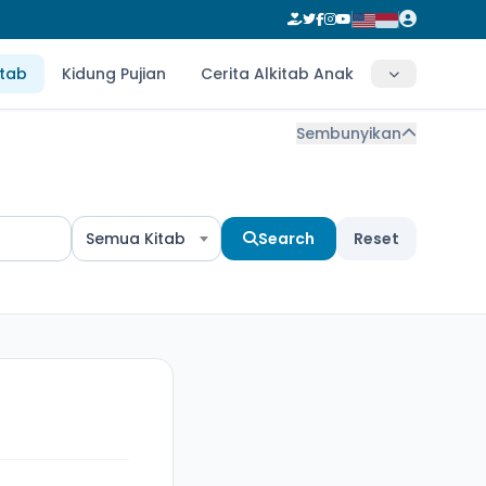
itab
Kidung Pujian
Cerita Alkitab Anak
Sembunyikan
Semua Kitab
Search
Reset