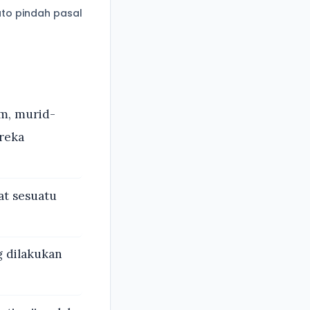
to pindah pasal
um, murid-
reka
at sesuatu
 dilakukan