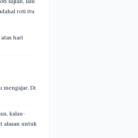
i sajian, lalu
ahal roti itu
atas hari
u mengajar. Di
us, kalau-
t alasan untuk