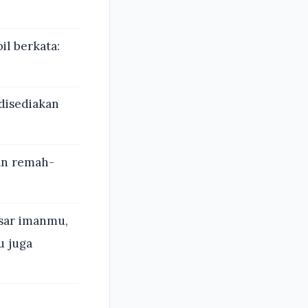
l berkata:
disediakan
an remah-
esar imanmu,
u juga