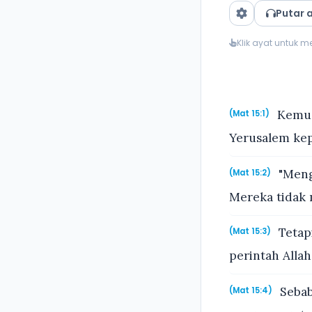
Putar 
Klik ayat untuk 
Kemudi
(Mat 15:1)
Yerusalem kep
"Meng
(Mat 15:2)
Mereka tidak
Tetap
(Mat 15:3)
perintah Alla
Sebab
(Mat 15:4)