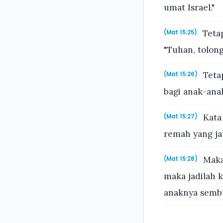
umat Israel."
Teta
(Mat 15:25)
"Tuhan, tolong
Tetap
(Mat 15:26)
bagi anak-ana
Kata
(Mat 15:27)
remah yang ja
Maka
(Mat 15:28)
maka jadilah 
anaknya semb