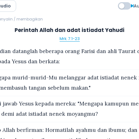
audio
Au
menyalin / membagikan
Perintah Allah dan adat istiadat Yahudi
Mrk. 7:1-23
an datanglah beberapa orang Farisi dan ahli Taurat 
ada Yesus dan berkata:
apa murid-murid-Mu melanggar adat istiadat nenek 
 membasuh tangan sebelum makan."
i jawab Yesus kepada mereka: "Mengapa kamupun me
h demi adat istiadat nenek moyangmu?
 Allah berfirman: Hormatilah ayahmu dan ibumu; dan l