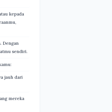
atau kepada
araanmu,
a. Dengan
atmu sendiri.
 kamu:
a jauh dari
yang mereka