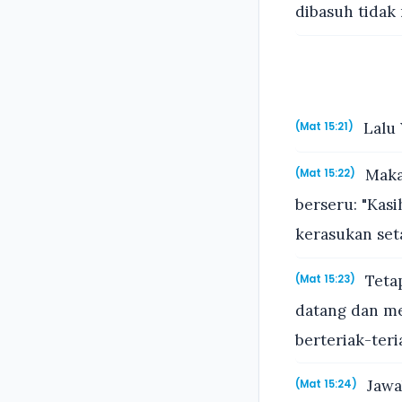
dibasuh tidak 
Lalu 
(Mat 15:21)
Maka
(Mat 15:22)
berseru: "Kas
kerasukan set
Tetap
(Mat 15:23)
datang dan me
berteriak-teria
Jawa
(Mat 15:24)