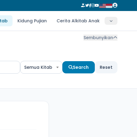
itab
Kidung Pujian
Cerita Alkitab Anak
Sembunyikan
Semua Kitab
Search
Reset