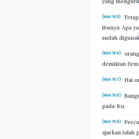
yang mengutuk
Tetap
(Mat 15:5)
ibunya: Apa y
sudah digunak
orang
(Mat 15:6)
demikian firm
Hai o
(Mat 15:7)
Bangs
(Mat 15:8)
pada-Ku.
Percu
(Mat 15:9)
ajarkan ialah 