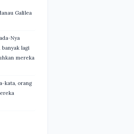
danau Galilea
ada-Nya
 banyak lagi
buhkan mereka
a-kata, orang
mereka