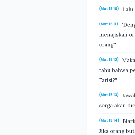
Lalu 
(Mat 15:10)
"Deng
(Mat 15:11)
menajiskan or
orang."
Maka 
(Mat 15:12)
tahu bahwa pe
Farisi?"
Jawab
(Mat 15:13)
sorga akan di
Biark
(Mat 15:14)
Jika orang bu