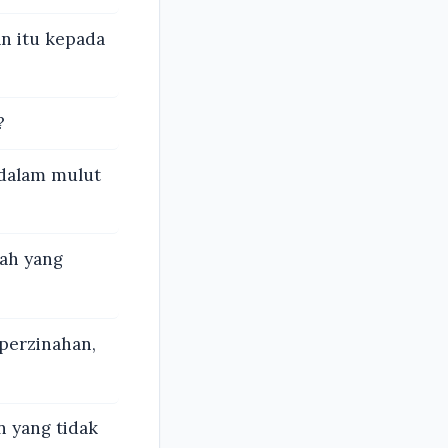
n itu kepada
?
 dalam mulut
lah yang
 perzinahan,
n yang tidak