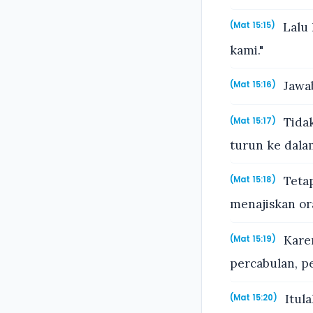
Lalu 
(Mat 15:15)
kami."
Jawa
(Mat 15:16)
Tidak
(Mat 15:17)
turun ke dala
Tetap
(Mat 15:18)
menajiskan or
Karen
(Mat 15:19)
percabulan, p
Itula
(Mat 15:20)