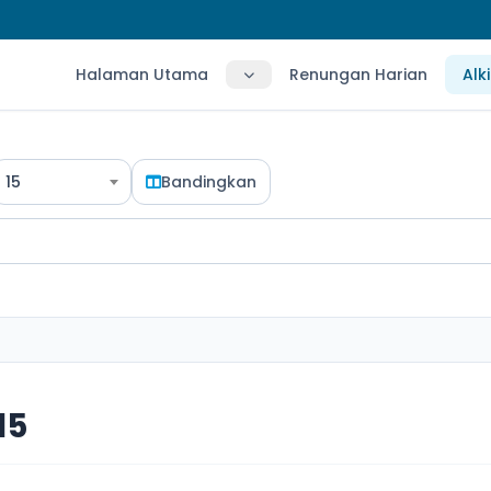
Halaman Utama
Renungan Harian
Alk
15
Bandingkan
15