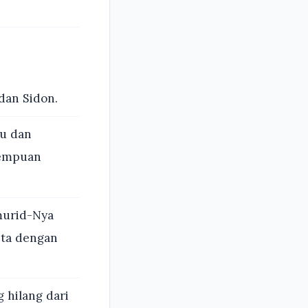
dan Sidon.
tu dan
rempuan
murid-Nya
ita dengan
 hilang dari