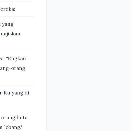
ereka:
t yang
enajiskan
a: "Engkau
rang-orang
a-Ku yang di
orang buta.
 lobang."