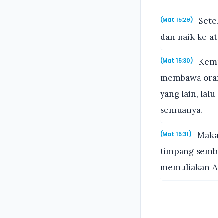
Setel
(Mat 15:29)
dan naik ke at
Kemu
(Mat 15:30)
membawa orang
yang lain, la
semuanya.
Maka 
(Mat 15:31)
timpang sembu
memuliakan All