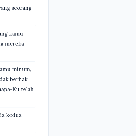
yang seorang
yang kamu
ta mereka
kamu minum,
idak berhak
Bapa-Ku telah
da kedua