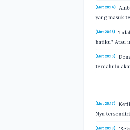
Ambi
(Mat 20:14)
yang masuk te
Tida
(Mat 20:15)
hatiku? Atau 
Demi
(Mat 20:16)
terdahulu akan
Keti
(Mat 20:17)
Nya tersendir
"Sek
(Mat 20:18)