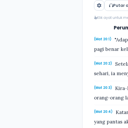
Putar 
Klik ayat untuk 
Peru
"Adap
(Mat 20:1)
pagi benar ke
Setel
(Mat 20:2)
sehari, ia me
Kira-k
(Mat 20:3)
orang-orang l
Katan
(Mat 20:4)
yang pantas a