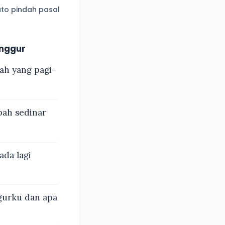
to pindah pasal
nggur
ah yang pagi-
pah sedinar
ada lagi
gurku dan apa