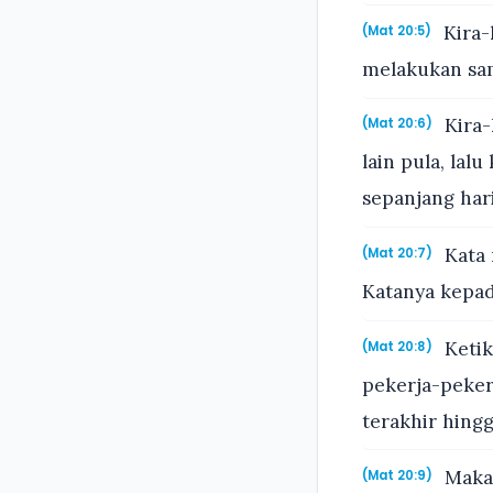
Kira-
(Mat 20:5)
melakukan sam
Kira-
(Mat 20:6)
lain pula, la
sepanjang har
Kata 
(Mat 20:7)
Katanya kepad
Ketik
(Mat 20:8)
pekerja-peker
terakhir hing
Maka 
(Mat 20:9)