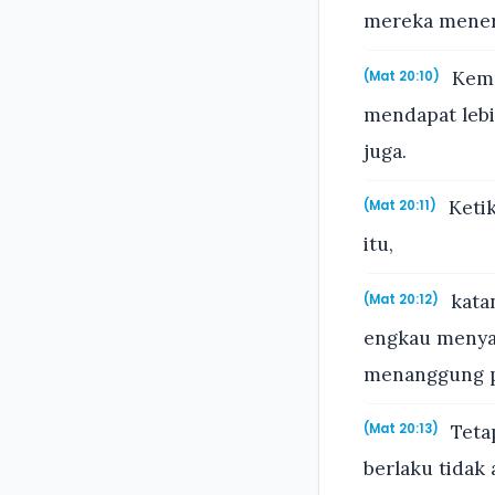
mereka mener
Kemu
(Mat 20:10)
mendapat lebi
juga.
Keti
(Mat 20:11)
itu,
katan
(Mat 20:12)
engkau menya
menanggung pa
Tetap
(Mat 20:13)
berlaku tidak 