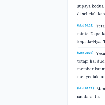
supaya kedua 
di sebelah kan
Teta
(Mat 20:22)
minta. Dapat
kepada-Nya: "
Yesu
(Mat 20:23)
tetapi hal dud
memberikannya
menyediakann
Mend
(Mat 20:24)
saudara itu.