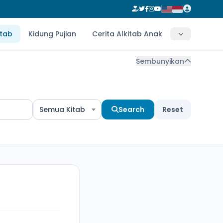
itab
Kidung Pujian
Cerita Alkitab Anak
Sembunyikan
Semua Kitab
Search
Reset