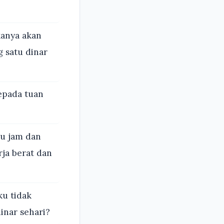
anya akan
 satu dinar
epada tuan
tu jam dan
ja berat dan
ku tidak
inar sehari?