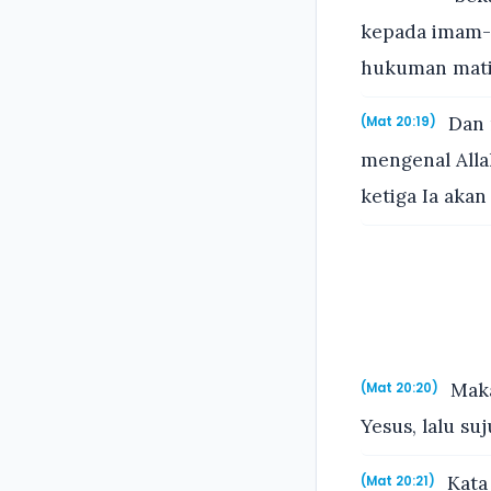
kepada imam-i
hukuman mati
Dan 
(Mat 20:19)
mengenal Allah
ketiga Ia akan
Maka
(Mat 20:20)
Yesus, lalu s
Kata 
(Mat 20:21)