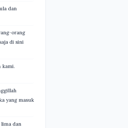
pula dan
orang-orang
ja di sini
 kami.
ggillah
eka yang masuk
 lima dan