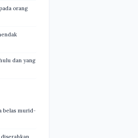
pada orang
hendak
hulu dan yang
a belas murid-
 diserahkan