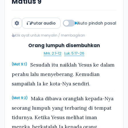
Matius 9
Putar audio
Auto pindah pasal
Klik ayat untuk menyalin / membagikan
Orang lumpuh disembuhkan
Mrk. 2:1-12
·
Luk. 5:17-26
Sesudah itu naiklah Yesus ke dalam
(Mat 9:1)
perahu lalu menyeberang. Kemudian
sampailah Ia ke kota-Nya sendiri.
Maka dibawa oranglah kepada-Nya
(Mat 9:2)
seorang lumpuh yang terbaring di tempat
tidurnya. Ketika Yesus melihat iman
mereka, berkatalah Ia kepada orang