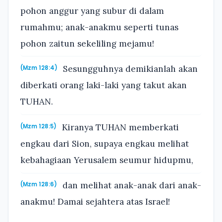
pohon anggur yang subur di dalam
rumahmu; anak-anakmu seperti tunas
pohon zaitun sekeliling mejamu!
Sesungguhnya demikianlah akan
(Mzm 128:4)
diberkati orang laki-laki yang takut akan
TUHAN.
Kiranya TUHAN memberkati
(Mzm 128:5)
engkau dari Sion, supaya engkau melihat
kebahagiaan Yerusalem seumur hidupmu,
dan melihat anak-anak dari anak-
(Mzm 128:6)
anakmu! Damai sejahtera atas Israel!