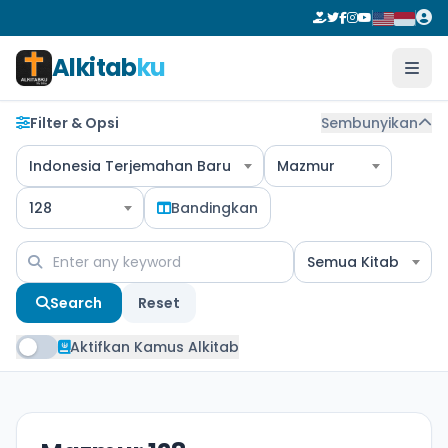
Alkitab
ku
Filter & Opsi
Sembunyikan
Indonesia Terjemahan Baru
Mazmur
128
Bandingkan
Semua Kitab
Search
Reset
Aktifkan Kamus Alkitab