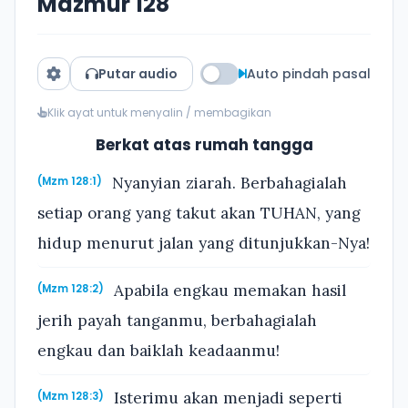
Mazmur 128
Putar audio
Auto pindah pasal
Klik ayat untuk menyalin / membagikan
Berkat atas rumah tangga
Nyanyian ziarah. Berbahagialah
(Mzm 128:1)
setiap orang yang takut akan TUHAN, yang
hidup menurut jalan yang ditunjukkan-Nya!
Apabila engkau memakan hasil
(Mzm 128:2)
jerih payah tanganmu, berbahagialah
engkau dan baiklah keadaanmu!
Isterimu akan menjadi seperti
(Mzm 128:3)