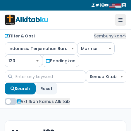
Alkitab
ku
Filter & Opsi
Sembunyikan
Indonesia Terjemahan Baru
Mazmur
130
Bandingkan
Semua Kitab
Search
Reset
Aktifkan Kamus Alkitab