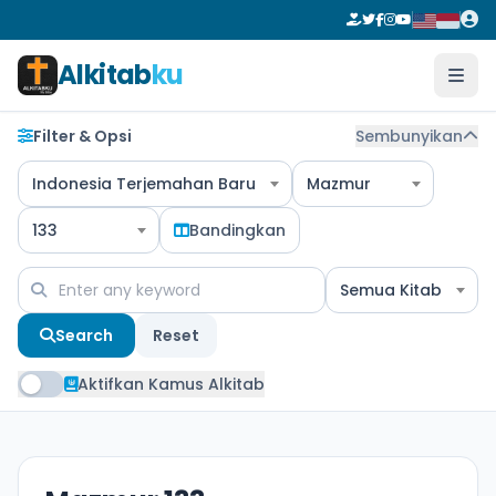
Alkitab
ku
Filter & Opsi
Sembunyikan
Indonesia Terjemahan Baru
Mazmur
133
Bandingkan
Semua Kitab
Search
Reset
Aktifkan Kamus Alkitab