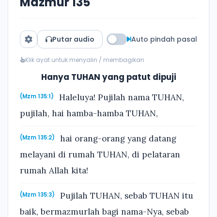
Mazmur 135
Putar audio
Auto pindah pasal
Klik ayat untuk menyalin / membagikan
Hanya TUHAN yang patut dipuji
Haleluya! Pujilah nama TUHAN,
(Mzm 135:1)
pujilah, hai hamba-hamba TUHAN,
hai orang-orang yang datang
(Mzm 135:2)
melayani di rumah TUHAN, di pelataran
rumah Allah kita!
Pujilah TUHAN, sebab TUHAN itu
(Mzm 135:3)
baik, bermazmurlah bagi nama-Nya, sebab