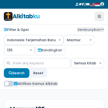
Alkitab
ku
Filter & Opsi
Sembunyikan
Indonesia Terjemahan Baru
Mazmur
135
Bandingkan
Semua Kitab
Search
Reset
Aktifkan Kamus Alkitab