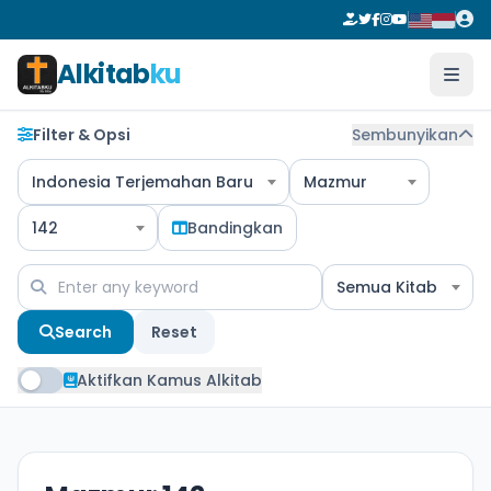
Alkitab
ku
Filter & Opsi
Sembunyikan
Indonesia Terjemahan Baru
Mazmur
142
Bandingkan
Semua Kitab
Search
Reset
Aktifkan Kamus Alkitab