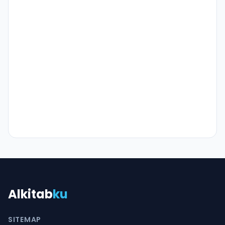
Alkitab
ku
SITEMAP