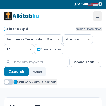
Alkitab
ku
Filter & Opsi
Sembunyikan
Indonesia Terjemahan Baru
Mazmur
17
Bandingkan
Semua Kitab
Search
Reset
Aktifkan Kamus Alkitab