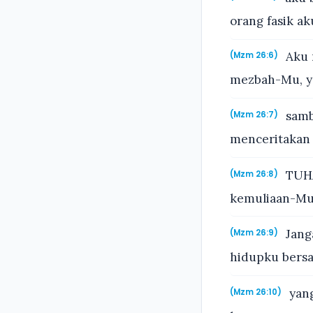
orang fasik ak
Aku m
(Mzm 26:6)
mezbah-Mu, y
samb
(Mzm 26:7)
menceritakan 
TUHA
(Mzm 26:8)
kemuliaan-Mu
Jang
(Mzm 26:9)
hidupku bers
yang
(Mzm 26:10)