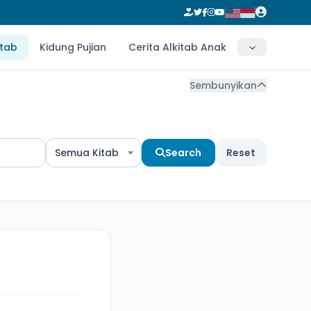
itab
Kidung Pujian
Cerita Alkitab Anak
Sembunyikan
Semua Kitab
Search
Reset