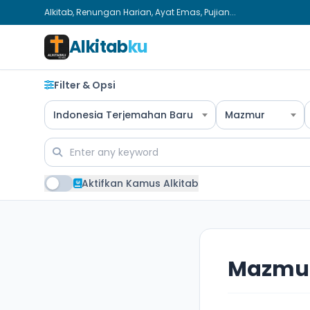
Alkitab, Renungan Harian, Ayat Emas, Pujian...
Alkitab
ku
Filter & Opsi
Indonesia Terjemahan Baru
Mazmur
Aktifkan Kamus Alkitab
Mazmur