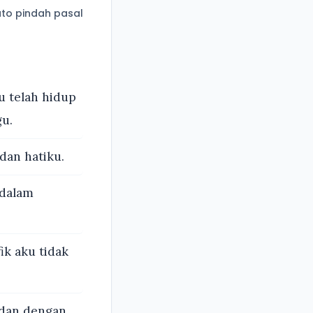
to pindah pasal
u telah hidup
u.
 dan hatiku.
 dalam
k aku tidak
 dan dengan