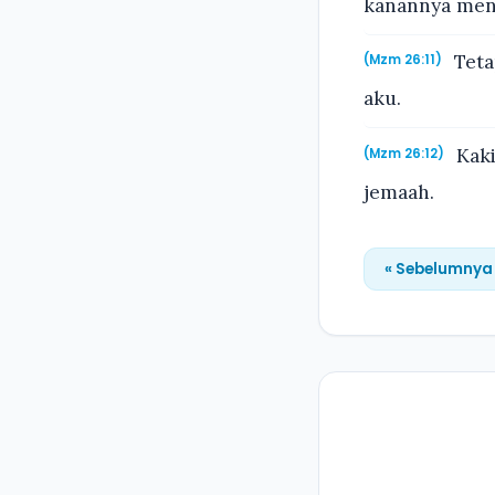
kanannya men
Teta
(Mzm 26:11)
aku.
Kaki
(Mzm 26:12)
jemaah.
« Sebelumnya