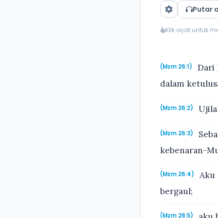
Putar 
Klik ayat untuk 
Dari 
(Mzm 26:1)
dalam ketulus
Ujila
(Mzm 26:2)
Sebab
(Mzm 26:3)
kebenaran-Mu
Aku 
(Mzm 26:4)
bergaul;
aku 
(Mzm 26:5)