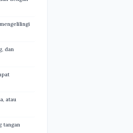
mengelilingi
g, dan
mpat
, atau
g tangan