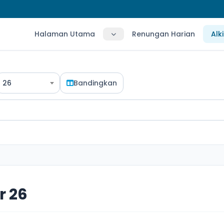
Halaman Utama
Renungan Harian
Alk
26
Bandingkan
 26