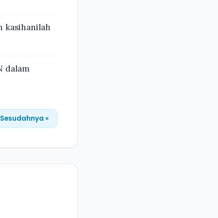
n kasihanilah
N dalam
Sesudahnya »