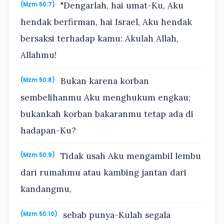
"Dengarlah, hai umat-Ku, Aku
(Mzm 50:7)
hendak berfirman, hai Israel, Aku hendak
bersaksi terhadap kamu: Akulah Allah,
Allahmu!
Bukan karena korban
(Mzm 50:8)
sembelihanmu Aku menghukum engkau;
bukankah korban bakaranmu tetap ada di
hadapan-Ku?
Tidak usah Aku mengambil lembu
(Mzm 50:9)
dari rumahmu atau kambing jantan dari
kandangmu,
sebab punya-Kulah segala
(Mzm 50:10)