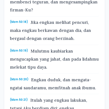
membenci teguran, dan mengesampingkan
firman-Ku?
Jika engkau melihat pencuri,
(Mzm 50:18)
maka engkau berkawan dengan dia, dan
bergaul dengan orang berzinah.
Mulutmu kaubiarkan
(Mzm 50:19)
mengucapkan yang jahat, dan pada lidahmu
melekat tipu daya.
Engkau duduk, dan mengata-
(Mzm 50:20)
ngatai saudaramu, memfitnah anak ibumu.
Itulah yang engkau lakukan,
(Mzm 50:21)
tetapi Aku berdiam diri; engkau