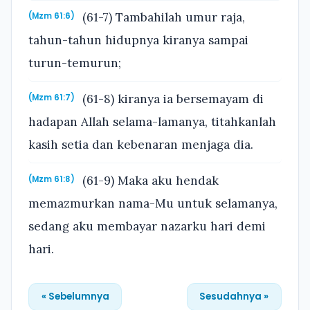
(61-7) Tambahilah umur raja,
(Mzm 61:6)
tahun-tahun hidupnya kiranya sampai
turun-temurun;
(61-8) kiranya ia bersemayam di
(Mzm 61:7)
hadapan Allah selama-lamanya, titahkanlah
kasih setia dan kebenaran menjaga dia.
(61-9) Maka aku hendak
(Mzm 61:8)
memazmurkan nama-Mu untuk selamanya,
sedang aku membayar nazarku hari demi
hari.
« Sebelumnya
Sesudahnya »