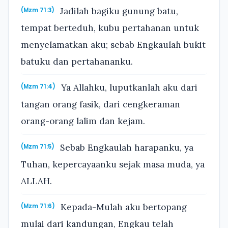
Jadilah bagiku gunung batu,
(Mzm 71:3)
tempat berteduh, kubu pertahanan untuk
menyelamatkan aku; sebab Engkaulah bukit
batuku dan pertahananku.
Ya Allahku, luputkanlah aku dari
(Mzm 71:4)
tangan orang fasik, dari cengkeraman
orang-orang lalim dan kejam.
Sebab Engkaulah harapanku, ya
(Mzm 71:5)
Tuhan, kepercayaanku sejak masa muda, ya
ALLAH.
Kepada-Mulah aku bertopang
(Mzm 71:6)
mulai dari kandungan, Engkau telah