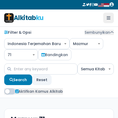
Alkitab
ku
Filter & Opsi
Sembunyikan
Indonesia Terjemahan Baru
Mazmur
71
Bandingkan
Semua Kitab
Search
Reset
Aktifkan Kamus Alkitab