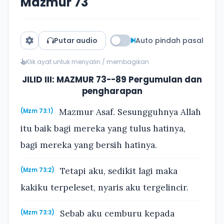
Mazmur 73
Putar audio
Auto pindah pasal
Klik ayat untuk menyalin / membagikan
JILID III: MAZMUR 73--89 Pergumulan dan
pengharapan
Mazmur Asaf. Sesungguhnya Allah
(Mzm 73:1)
itu baik bagi mereka yang tulus hatinya,
bagi mereka yang bersih hatinya.
Tetapi aku, sedikit lagi maka
(Mzm 73:2)
kakiku terpeleset, nyaris aku tergelincir.
Sebab aku cemburu kepada
(Mzm 73:3)