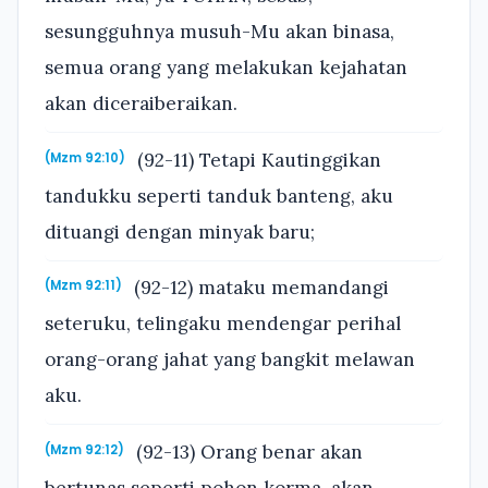
sesungguhnya musuh-Mu akan binasa,
semua orang yang melakukan kejahatan
akan diceraiberaikan.
(92-11) Tetapi Kautinggikan
(Mzm 92:10)
tandukku seperti tanduk banteng, aku
dituangi dengan minyak baru;
(92-12) mataku memandangi
(Mzm 92:11)
seteruku, telingaku mendengar perihal
orang-orang jahat yang bangkit melawan
aku.
(92-13) Orang benar akan
(Mzm 92:12)
bertunas seperti pohon korma, akan