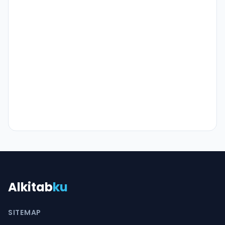
Alkitab
ku
SITEMAP