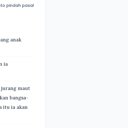
to pindah pasal
gang anak
n ia
 jurang maut
tkan bangsa-
 itu ia akan