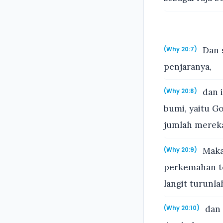
Dan s
(Why 20:7)
penjaranya,
dan 
(Why 20:8)
bumi, yaitu 
jumlah mereka
Maka 
(Why 20:9)
perkemahan te
langit turunl
dan 
(Why 20:10)