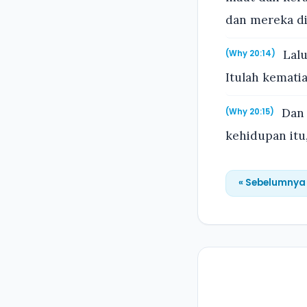
dan mereka d
Lalu
(Why 20:14)
Itulah kematia
Dan 
(Why 20:15)
kehidupan itu,
« Sebelumnya