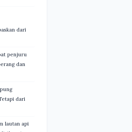
paskan dari
at penjuru
perang dan
epung
Tetapi dari
m lautan api