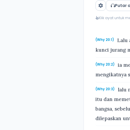
Putar 
Klik ayat untuk 
Lalu 
(Why 20:1)
kunci jurang 
ia me
(Why 20:2)
mengikatnya s
lalu 
(Why 20:3)
itu dan memet
bangsa, sebel
dilepaskan un