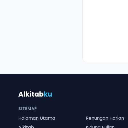
Alkitab
ku
SITEMAP
Halaman Utama
Renungan Harian
Alkitab
Kidung Pujian