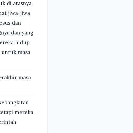
k di atasnya;
at jiwa-jiwa
Yesus dan
gnya dan yang
mereka hidup
s untuk masa
berakhir masa
kebangkitan
 tetapi mereka
erintah