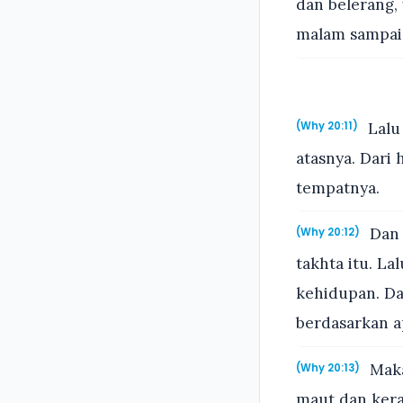
dan belerang, 
malam sampai
Lalu 
(Why 20:11)
atasnya. Dari
tempatnya.
Dan 
(Why 20:12)
takhta itu. La
kehidupan. Da
berdasarkan ap
Maka
(Why 20:13)
maut dan kera