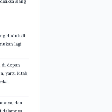
disiksa siang
ang duduk di
emukan lagi
i di depan
n, yaitu kitab
eka,
amnya, dan
i dalamnya,