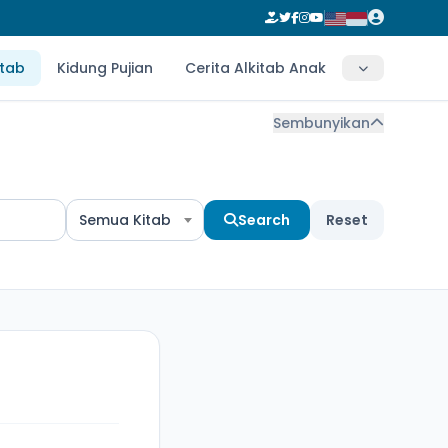
itab
Kidung Pujian
Cerita Alkitab Anak
Sembunyikan
Semua Kitab
Search
Reset