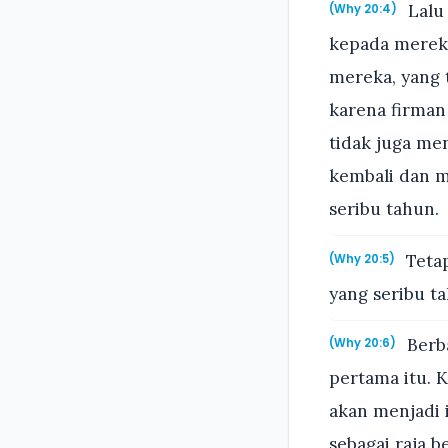
Lalu 
(Why 20:4)
kepada mereka
mereka, yang 
karena firman
tidak juga me
kembali dan m
seribu tahun.
Tetap
(Why 20:5)
yang seribu ta
Berba
(Why 20:6)
pertama itu. 
akan menjadi 
sebagai raja 