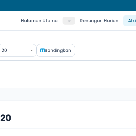
Halaman Utama
Renungan Harian
Alk
20
Bandingkan
20