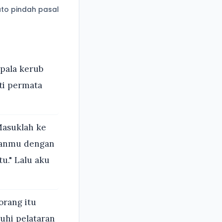
to pindah pasal
epala kerub
ti permata
Masuklah ke
nganmu dengan
u." Lalu aku
orang itu
hi pelataran