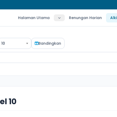
Halaman Utama
Renungan Harian
Alk
10
Bandingkan
el 10