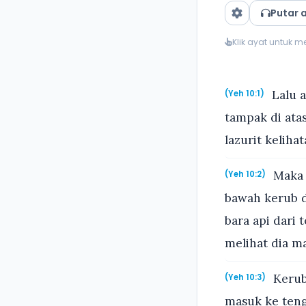
Putar 
Klik ayat untuk 
Lalu a
(Yeh 10:1)
tampak di ata
lazurit keliha
Maka I
(Yeh 10:2)
bawah kerub d
bara api dari 
melihat dia m
Kerub-
(Yeh 10:3)
masuk ke ten