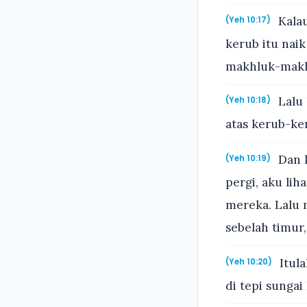
Kalau
(Yeh 10:17)
kerub itu nai
makhluk-makhl
Lalu 
(Yeh 10:18)
atas kerub-ke
Dan k
(Yeh 10:19)
pergi, aku li
mereka. Lalu 
sebelah timur,
Itula
(Yeh 10:20)
di tepi sunga