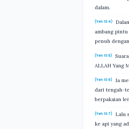
dalam.
Dalam
(Yeh 10:4)
ambang pintu B
penuh dengan
Suara 
(Yeh 10:5)
ALLAH Yang Ma
Ia me
(Yeh 10:6)
dari tengah-t
berpakaian len
Lalu 
(Yeh 10:7)
ke api yang a