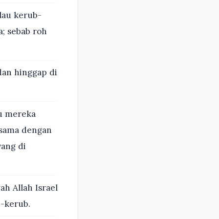
alau kerub-
a; sebab roh
dan hinggap di
u mereka
a-sama dengan
ang di
h Allah Israel
b-kerub.