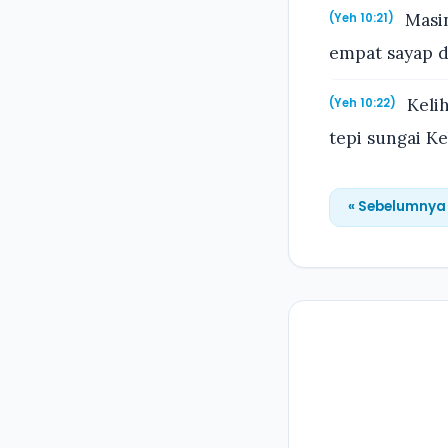
Masi
(Yeh 10:21)
empat sayap d
Kelih
(Yeh 10:22)
tepi sungai K
« Sebelumnya