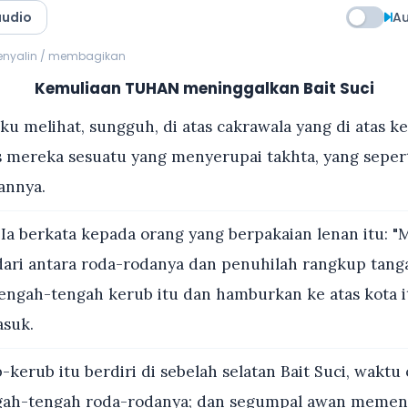
audio
Au
menyalin / membagikan
Kemuliaan TUHAN meninggalkan Bait Suci
ku melihat, sungguh, di atas cakrawala yang di atas k
s mereka sesuatu yang menyerupai takhta, yang seper
tannya.
a berkata kepada orang yang berpakaian lenan itu: "
ari antara roda-rodanya dan penuhilah rangkup ta
tengah-tengah kerub itu dan hamburkan ke atas kota it
asuk.
kerub itu berdiri di sebelah selatan Bait Suci, waktu 
gah-tengah roda-rodanya; dan segumpal awan memenu