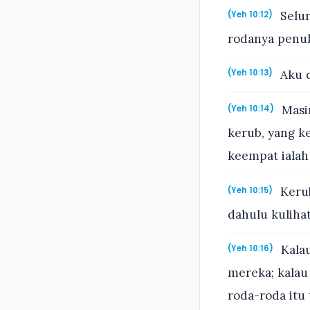
Selur
(Yeh 10:12)
rodanya penuh
Aku d
(Yeh 10:13)
Masi
(Yeh 10:14)
kerub, yang k
keempat ialah
Kerub
(Yeh 10:15)
dahulu kulihat
Kalau
(Yeh 10:16)
mereka; kalau
roda-roda itu