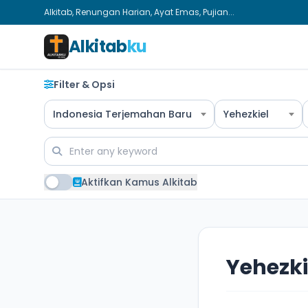
Alkitab, Renungan Harian, Ayat Emas, Pujian...
Alkitab
ku
Filter & Opsi
Indonesia Terjemahan Baru
Yehezkiel
Aktifkan Kamus Alkitab
Yehezki