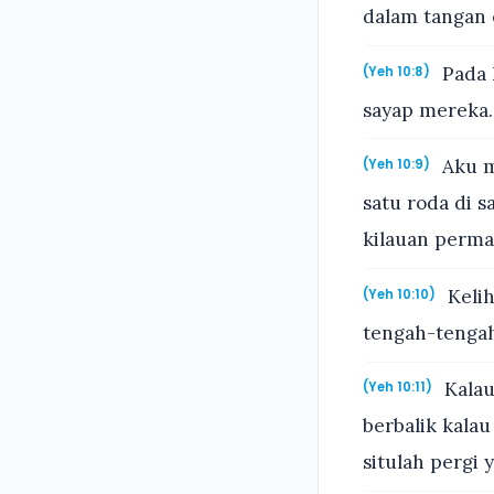
dalam tangan 
Pada 
(Yeh 10:8)
sayap mereka.
Aku m
(Yeh 10:9)
satu roda di s
kilauan permat
Kelih
(Yeh 10:10)
tengah-tengah
Kalau
(Yeh 10:11)
berbalik kalau
situlah pergi y