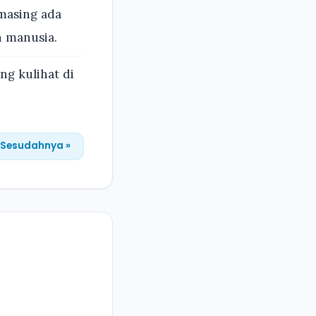
masing ada
 manusia.
g kulihat di
Sesudahnya »