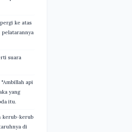
pergi ke atas
n pelatarannya
rti suara
"Ambillah api
aka yang
da itu.
h kerub-kerub
taruhnya di