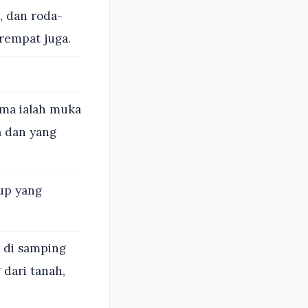
, dan roda-
rempat juga.
ma ialah muka
a dan yang
up yang
n di samping
dari tanah,